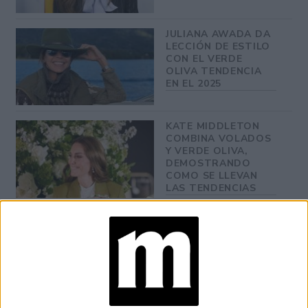
JULIANA AWADA DA
LECCIÓN DE ESTILO
CON EL VERDE
OLIVA TENDENCIA
EN EL 2025
KATE MIDDLETON
COMBINA VOLADOS
Y VERDE OLIVA,
DEMOSTRANDO
COMO SE LLEVAN
LAS TENDENCIAS
JULIANA AWADA Y
SUS HIJAS
ADELANTAN LAS
TENDENCIAS DEL
VERANO EUROPEO:
VOLADOS,
TRANSPARENCIAS Y