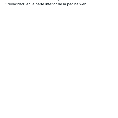
"Privacidad" en la parte inferior de la página web.
ADIDAS LEOPARDO PC KENDRA ALEXANDRA
Las
zapatillas leopardo
que fueron tendencia en el 2024,
seguirán triunfando en el nuevo año, que de una manera no
look aesthetic.
tan sutil, levantan cualquier
GORRA Y SOMBREROS