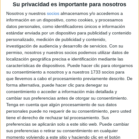
OFF WHITE
Su privacidad es importante para nosotros
Nosotros y nuestros
socios
almacenamos y/o accedemos a
información en un dispositivo, como cookies, y procesamos
datos personales, como identificadores únicos e información
Estos guantes de invierno en
print
de leopardo los vas a
estándar enviada por un dispositivo para publicidad y contenido
querer llevar toda la temporada, además de aportar
personalizado, medición de publicidad y contenido,
combinan con negro y tonos tierra.
estilo,
investigación de audiencia y desarrollo de servicios.
Con su
permiso, nosotros y nuestros socios podemos utilizar datos de
localización geográfica precisa e identificación mediante las
ADIDAS LEOPARDO
características de dispositivos. Puede hacer clic para otorgarnos
su consentimiento a nosotros y a nuestros 1733 socios para
que llevemos a cabo el procesamiento previamente descrito. De
forma alternativa, puede hacer clic para denegar su
consentimiento o acceder a información más detallada y
cambiar sus preferencias antes de otorgar su consentimiento.
Tenga en cuenta que algún procesamiento de sus datos
personales puede no requerir de su consentimiento, pero usted
tiene el derecho de rechazar tal procesamiento. Sus
preferencias se aplicarán solo a este sitio web. Puede cambiar
sus preferencias o retirar su consentimiento en cualquier
momento volviendo a este sitio y haciendo clic en el botón