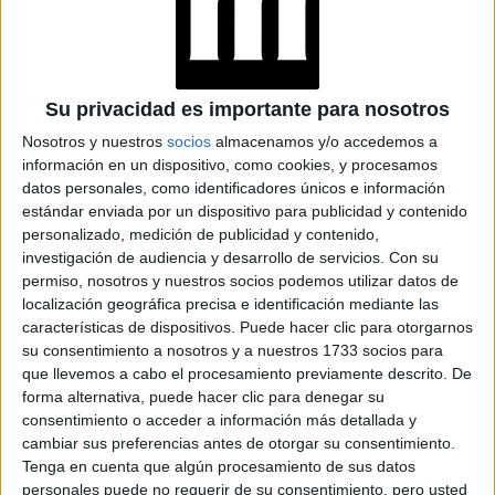
TAMBIÉN TE PUEDE INTERESAR
CHARLOTTE
CASIRAGHI INSPIRA
CON LOS LOOKS
Su privacidad es importante para nosotros
MÁS TRENDY PARA
LA PRIMAVERA
Nosotros y nuestros
socios
almacenamos y/o accedemos a
información en un dispositivo, como cookies, y procesamos
datos personales, como identificadores únicos e información
CÓMO RECREAR EL
estándar enviada por un dispositivo para publicidad y contenido
ESTILO ÚNICO DE
personalizado, medición de publicidad y contenido,
CHARLOTTE
investigación de audiencia y desarrollo de servicios.
Con su
CASIRAGHI CON
permiso, nosotros y nuestros socios podemos utilizar datos de
PRENDAS DE TU
localización geográfica precisa e identificación mediante las
CLOSET
características de dispositivos. Puede hacer clic para otorgarnos
su consentimiento a nosotros y a nuestros 1733 socios para
CHARLOTTE
que llevemos a cabo el procesamiento previamente descrito. De
CASIRAGHI
forma alternativa, puede hacer clic para denegar su
SOPRENDIÓ CON UN
consentimiento o acceder a información más detallada y
LOOK
DESCONTRACTURADO
cambiar sus preferencias antes de otorgar su consentimiento.
CHANEL
Tenga en cuenta que algún procesamiento de sus datos
personales puede no requerir de su consentimiento, pero usted