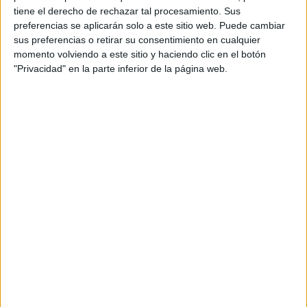
tiene el derecho de rechazar tal procesamiento. Sus
CHARLOTTE
preferencias se aplicarán solo a este sitio web. Puede cambiar
CASIRAGHI Y
DIMITRI RASSAM
sus preferencias o retirar su consentimiento en cualquier
CELEBRAN
momento volviendo a este sitio y haciendo clic en el botón
EL TERCER
"Privacidad" en la parte inferior de la página web.
ANIVERSARIO DE SU
BODA
Zara, H&M, Mango y otros almacenes de cadena, han
lanzado colecciones en tweed, como el blazer Chanel que
la royal monaguesca lució en un evento filosófico y
literario.