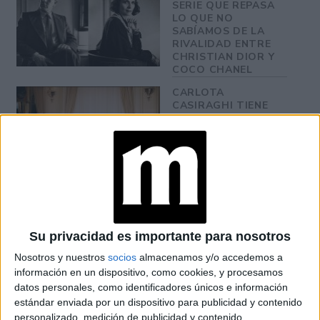
SERIE QUE REPASA
LO QUE NO
SABÍAMOS DE LA
RIVALIDAD ENTRE
CHRISTIAN DIOR Y
COCO CHANEL
CARLOTA
CASIRAGHI TIENE
LOS JEANS RECTOS
Y TIRO ALTO QUE
TENDRÁS QUE
SUMAR A TU
CLÓSET
6 MOMENTOS CLAVE
DE CLAUDIA
SCHIFFER SOBRE LA
PASARELA
Su privacidad es importante para nosotros
Nosotros y nuestros
socios
almacenamos y/o accedemos a
información en un dispositivo, como cookies, y procesamos
datos personales, como identificadores únicos e información
estándar enviada por un dispositivo para publicidad y contenido
Las chaquetas de tweed en diferentes colores (lila,
personalizado, medición de publicidad y contenido,