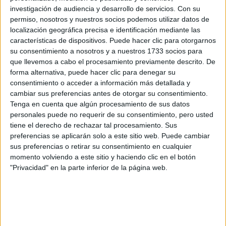
berenjena, naranja, rosa) con gorras (de Maison Michel) a
investigación de audiencia y desarrollo de servicios.
Con su
juego fueron protagonistas, así como la mezcla de
permiso, nosotros y nuestros socios podemos utilizar datos de
localización geográfica precisa e identificación mediante las
texturas como la gasa, el tweed, el vinilo y el charol.
características de dispositivos. Puede hacer clic para otorgarnos
También se sumaron en varios looks las bermudas y
su consentimiento a nosotros y a nuestros 1733 socios para
Las gorras, las
brillaron los apliques, collares y broches.
que llevemos a cabo el procesamiento previamente descrito. De
bufandas y las flats t
forma alternativa, puede hacer clic para denegar su
ambién formaron parte de la
consentimiento o acceder a información más detallada y
propuesta de Viard. Los minivestidos combinados con
cambiar sus preferencias antes de otorgar su consentimiento.
abrigos llamaron también la atención de los invitados al
Tenga en cuenta que algún procesamiento de sus datos
desfile.
personales puede no requerir de su consentimiento, pero usted
tiene el derecho de rechazar tal procesamiento. Sus
El clima típico inglés de invierno (con lluvia constante)
preferencias se aplicarán solo a este sitio web. Puede cambiar
sus preferencias o retirar su consentimiento en cualquier
Kate Elson, la icónica
acompañó toda la pasada.
momento volviendo a este sitio y haciendo clic en el botón
súpermodelo
británica, fue la encargada de cerrar el show
"Privacidad" en la parte inferior de la página web.
delante de más de 70 modelos que se movieron al ritmo
Bizarre Love Triangle
del hit:
de New Order.