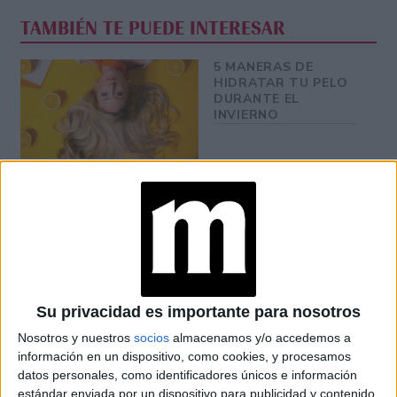
TAMBIÉN TE PUEDE INTERESAR
5 MANERAS DE
HIDRATAR TU PELO
DURANTE EL
INVIERNO
IDEAS DE LOOK
PARA INVIERNO CON
VESTIDO Y LOS
ZAPATOS BAJOS EN
TENDENCIA
DE INVIERNO A
Su privacidad es importante para nosotros
VERANO: LOS
ANTEOJOS Y2K
Nosotros y nuestros
socios
almacenamos y/o accedemos a
FAVORITOS DE LAS
información en un dispositivo, como cookies, y procesamos
MÁS FASHIONISTAS
datos personales, como identificadores únicos e información
ESTE 2026
estándar enviada por un dispositivo para publicidad y contenido