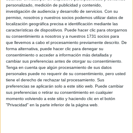
personalizado, medición de publicidad y contenido,
5 MANERAS DE
investigación de audiencia y desarrollo de servicios.
Con su
COMBINAR EL
permiso, nosotros y nuestros socios podemos utilizar datos de
COLOR MARRÓN Y
localización geográfica precisa e identificación mediante las
EL CHOCOLATE EN
características de dispositivos. Puede hacer clic para otorgarnos
INVIERNO 2026
su consentimiento a nosotros y a nuestros 1731 socios para
que llevemos a cabo el procesamiento previamente descrito. De
forma alternativa, puede hacer clic para denegar su
consentimiento o acceder a información más detallada y
cambiar sus preferencias antes de otorgar su consentimiento.
Los tonos neutros como el crema, negro o gris
Tenga en cuenta que algún procesamiento de sus datos
permiten crear looks sofisticados
, mientras que una
personales puede no requerir de su consentimiento, pero usted
bufanda en color vibrante puede ser la protagonista del
tiene el derecho de rechazar tal procesamiento. Sus
preferencias se aplicarán solo a este sitio web. Puede cambiar
look.
sus preferencias o retirar su consentimiento en cualquier
momento volviendo a este sitio y haciendo clic en el botón
Estilo urbano
"Privacidad" en la parte inferior de la página web.