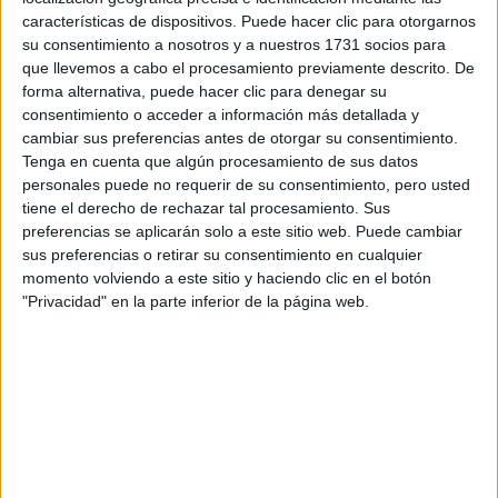
,
características de dispositivos. Puede hacer clic para otorgarnos
primavera verano
en el cual se presentará la colección
su consentimiento a nosotros y a nuestros 1731 socios para
2022.
que llevemos a cabo el procesamiento previamente descrito. De
forma alternativa, puede hacer clic para denegar su
consentimiento o acceder a información más detallada y
cambiar sus preferencias antes de otorgar su consentimiento.
Tenga en cuenta que algún procesamiento de sus datos
personales puede no requerir de su consentimiento, pero usted
tiene el derecho de rechazar tal procesamiento. Sus
preferencias se aplicarán solo a este sitio web. Puede cambiar
sus preferencias o retirar su consentimiento en cualquier
momento volviendo a este sitio y haciendo clic en el botón
"Privacidad" en la parte inferior de la página web.
ASÍ PODÉS VER EL DESFILE DE CAROLINA HERRERA EN DIRECTO A
LAS 21 HORAS DE BUENOS AIRES
Wes Gordon
El director creativo
estará a cargo de la
colección y por medio de este mensaje, hace extensiva la
invitación a la fiesta de color.
GALERÍA DE IMÁGENES