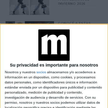
INVIERNO 2026
CONOCÉ A ESTAS
CINCO MUJERES
LATINAS QUE
TRANSFORMAN LA
MODA DE LA
REGIÓN
CONOCÉ EL
ACCESORIO QUE
Su privacidad es importante para nosotros
CUIDA TU PELO Y
LEVANTA TU
Nosotros y nuestros
socios
almacenamos y/o accedemos a
OUTFIT EN
información en un dispositivo, como cookies, y procesamos
INSTANTES
datos personales, como identificadores únicos e información
estándar enviada por un dispositivo para publicidad y contenido
personalizado, medición de publicidad y contenido,
investigación de audiencia y desarrollo de servicios.
Con su
40
Se trata de una histórica colección que celebra los
permiso, nosotros y nuestros socios podemos utilizar datos de
años de Carolina Herrera en el mundo de la moda
localización geográfica precisa e identificación mediante las