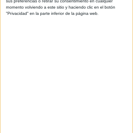
sus preferencias o retirar su consentimiento en cualquier
momento volviendo a este sitio y haciendo clic en el botón
"Privacidad" en la parte inferior de la página web.
LOS BÁSICOS SERÁN TUS ALIADOS DEL FONDO DE ARMARIO
ETERNO.
Un par de jeans de corte recto, una camisa blanca bien
confeccionada y un blazer estructurado son ejemplos de
prendas que pueden adaptarse a diferentes ocasiones y
combinarse de diversas maneras.
JUGÁ CON LOS ACCESORIOS
Los accesorios pueden marcar la diferencia en tu look. Un