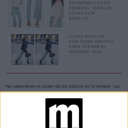
ACAMPANADOS DE
REGRESO: IDEAS DE
LOOKS CON
BÁSICOS
LOOKS BÁSICOS
CON JEANS ANCHOS
PARA CERRAR EL
INVIERNO 2026
No subestimes el poder de los básicos en tu armario. Las
prendas básicas son clave para crear looks elegantes y
cómodos.