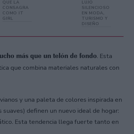
QUE LA
LUJO
CONSAGRA
SILENCIOSO
COMO IT
EN MODA,
GIRL
TURISMO Y
DISEÑO
 mucho más que un telón de fondo
. Esta
ica que combina materiales naturales con
livianos y una paleta de colores inspirada en
es suaves) definen un nuevo ideal de hogar:
iático. Esta tendencia llega fuerte tanto en