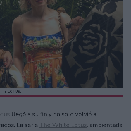
ITE LOTUS.
otus
llegó a su fin y no solo volvió a
rados. La serie
The White Lotus
, ambientada