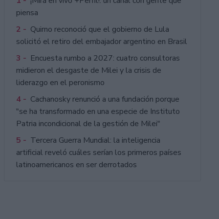
1 -
¡Mirá en vivo +Perfil!: un canal con gente que
piensa
2 -
Quirno reconoció que el gobierno de Lula
solicitó el retiro del embajador argentino en Brasil
3 -
Encuesta rumbo a 2027: cuatro consultoras
midieron el desgaste de Milei y la crisis de
liderazgo en el peronismo
4 -
Cachanosky renunció a una fundación porque
"se ha transformado en una especie de Instituto
Patria incondicional de la gestión de Milei"
5 -
Tercera Guerra Mundial: la inteligencia
artificial reveló cuáles serían los primeros países
latinoamericanos en ser derrotados