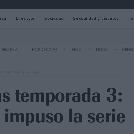
eza
Lifestyle
Sociedad
Sexualidad y vínculos
Fo
BELLEZA
HORÓSCOPO
SEXO
MODA
GÉNE
9-04-2025 08:00
us temporada 3:
 impuso la serie