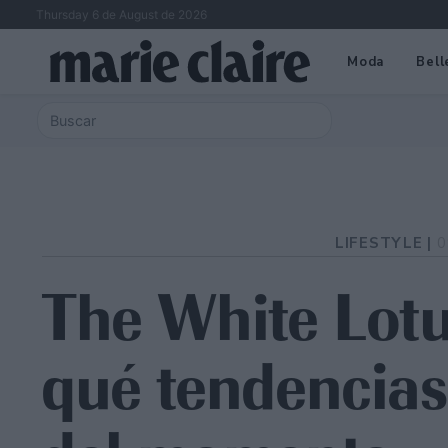
Thursday 6 de August de 2026
Moda
Bell
LIFESTYLE |
0
The White Lot
qué tendencias