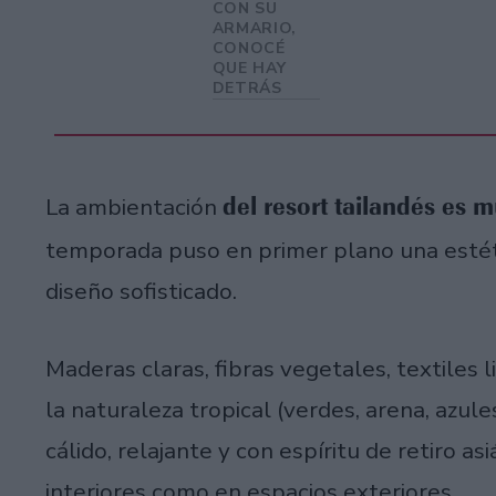
CON SU
ARMARIO,
CONOCÉ
QUE HAY
DETRÁS
del resort tailandés es
La ambientación
temporada puso en primer plano una estét
diseño sofisticado.
Maderas claras, fibras vegetales, textiles 
la naturaleza tropical (verdes, arena, azul
cálido, relajante y con espíritu de retiro as
interiores como en espacios exteriores.