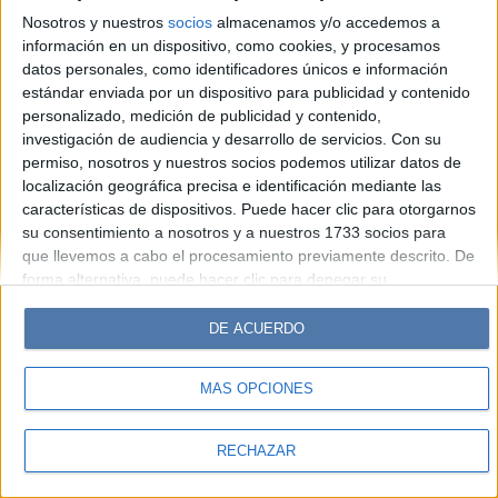
Look
Luz
Mía
Lunateen
Break
BATimes
Nosotros y nuestros
socios
almacenamos y/o accedemos a
información en un dispositivo, como cookies, y procesamos
© Perfil.com 2006-2019 - Todos los derechos reservados
datos personales, como identificadores únicos e información
Registro de Propiedad Intelectual: Nro. 5346433
estándar enviada por un dispositivo para publicidad y contenido
personalizado, medición de publicidad y contenido,
investigación de audiencia y desarrollo de servicios.
Con su
permiso, nosotros y nuestros socios podemos utilizar datos de
localización geográfica precisa e identificación mediante las
características de dispositivos. Puede hacer clic para otorgarnos
su consentimiento a nosotros y a nuestros 1733 socios para
que llevemos a cabo el procesamiento previamente descrito. De
forma alternativa, puede hacer clic para denegar su
consentimiento o acceder a información más detallada y
cambiar sus preferencias antes de otorgar su consentimiento.
DE ACUERDO
Tenga en cuenta que algún procesamiento de sus datos
personales puede no requerir de su consentimiento, pero usted
MÁS OPCIONES
tiene el derecho de rechazar tal procesamiento. Sus
preferencias se aplicarán solo a este sitio web. Puede cambiar
sus preferencias o retirar su consentimiento en cualquier
RECHAZAR
momento volviendo a este sitio y haciendo clic en el botón
"Privacidad" en la parte inferior de la página web.