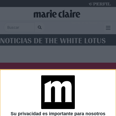
Sunday 9 de August de 2026
NOTICIAS DE THE WHITE LOTUS
Diario Perfil
Caras
Noticias
Fortuna
Hombre
Weekend
Parabrisas
Supercampo
Su privacidad es importante para nosotros