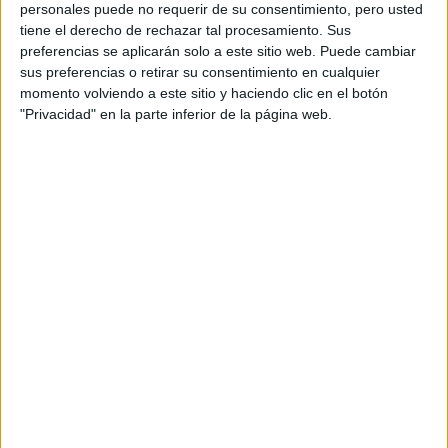
personales puede no requerir de su consentimiento, pero usted
tiene el derecho de rechazar tal procesamiento. Sus
preferencias se aplicarán solo a este sitio web. Puede cambiar
sus preferencias o retirar su consentimiento en cualquier
momento volviendo a este sitio y haciendo clic en el botón
"Privacidad" en la parte inferior de la página web.
TE ENSEÑAMOS A EVITAR LOS PICOS DE GLUCEMIA
¿CÓMO EVITO LOS PICOS DE GLUCEMIA?
La única forma de evitar los picos de glucemia es con
buena alimentación
y
deporte
.
Lo esencial es
aumentar la ingesta de frutas y verduras
aunque
,