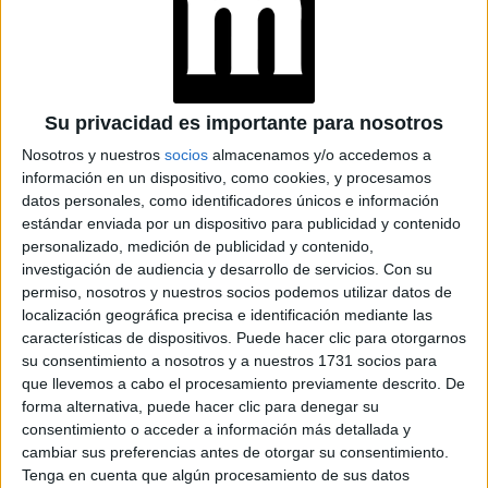
MHONI VIDENTE
ANUNCIA LOS
NÚMEROS DE LA
SUERTE SIGNO POR
SIGNO DEL MES DE
Su privacidad es importante para nosotros
AGOSTO
Nosotros y nuestros
socios
almacenamos y/o accedemos a
información en un dispositivo, como cookies, y procesamos
datos personales, como identificadores únicos e información
estándar enviada por un dispositivo para publicidad y contenido
el
Entre las consecuencias más comunes se encuentra
personalizado, medición de publicidad y contenido,
sobrepeso, la resistencia a la insulina, y también
investigación de audiencia y desarrollo de servicios.
Con su
puede favorecer la aparición de cáncer.
Lo que pasa
permiso, nosotros y nuestros socios podemos utilizar datos de
localización geográfica precisa e identificación mediante las
cuando en el organismo hay demasiados
es que
características de dispositivos. Puede hacer clic para otorgarnos
picos de insulina, las células se vuelven inmunes y
su consentimiento a nosotros y a nuestros 1731 socios para
que llevemos a cabo el procesamiento previamente descrito. De
resistentes
la insulina no funcione
, lo que hace que
forma alternativa, puede hacer clic para denegar su
como debería.
consentimiento o acceder a información más detallada y
cambiar sus preferencias antes de otorgar su consentimiento.
Tenga en cuenta que algún procesamiento de sus datos