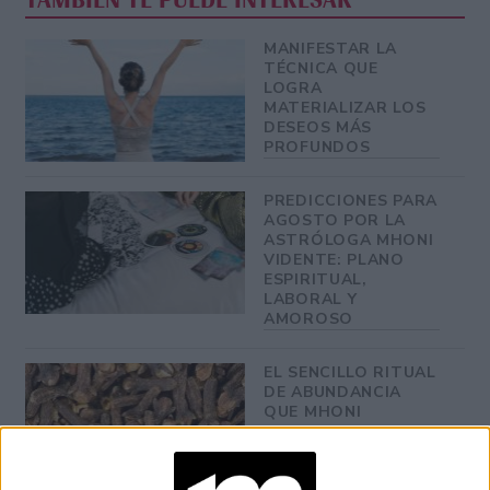
TAMBIÉN TE PUEDE INTERESAR
MANIFESTAR LA
TÉCNICA QUE
LOGRA
MATERIALIZAR LOS
DESEOS MÁS
PROFUNDOS
PREDICCIONES PARA
AGOSTO POR LA
ASTRÓLOGA MHONI
VIDENTE: PLANO
ESPIRITUAL,
LABORAL Y
AMOROSO
EL SENCILLO RITUAL
DE ABUNDANCIA
QUE MHONI
VIDENTE
RECOMIENDA