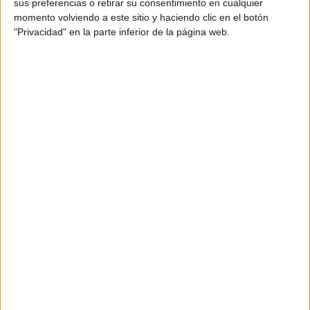
sus preferencias o retirar su consentimiento en cualquier
TEMAS:
SIGNOS
ZODIACO
HOROSCOPO
momento volviendo a este sitio y haciendo clic en el botón
"Privacidad" en la parte inferior de la página web.
PREDICCIONES
Comentarios