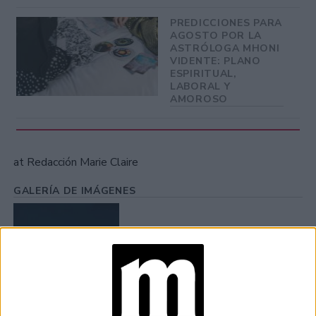
PREDICCIONES PARA
AGOSTO POR LA
ASTRÓLOGA MHONI
VIDENTE: PLANO
ESPIRITUAL,
LABORAL Y
AMOROSO
at Redacción Marie Claire
GALERÍA DE IMÁGENES