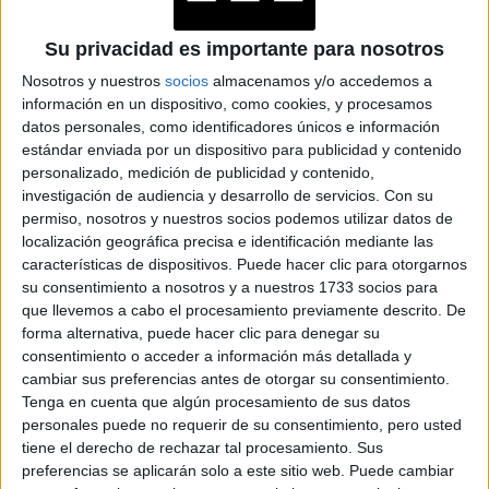
Accedé a los beneficios para suscriptores
Su privacidad es importante para nosotros
Nosotros y nuestros
socios
almacenamos y/o accedemos a
Contenidos exclusivos
información en un dispositivo, como cookies, y procesamos
Sorteos
datos personales, como identificadores únicos e información
Descuentos en publicaciones
estándar enviada por un dispositivo para publicidad y contenido
Participación en los eventos organizados por
personalizado, medición de publicidad y contenido,
Editorial Perfil.
investigación de audiencia y desarrollo de servicios.
Con su
permiso, nosotros y nuestros socios podemos utilizar datos de
localización geográfica precisa e identificación mediante las
Suscribite ahora
características de dispositivos. Puede hacer clic para otorgarnos
su consentimiento a nosotros y a nuestros 1733 socios para
que llevemos a cabo el procesamiento previamente descrito. De
forma alternativa, puede hacer clic para denegar su
COMPARTÍ ESTA NOTA
consentimiento o acceder a información más detallada y
cambiar sus preferencias antes de otorgar su consentimiento.
Tenga en cuenta que algún procesamiento de sus datos
EN ESTA NOTA
personales puede no requerir de su consentimiento, pero usted
tiene el derecho de rechazar tal procesamiento. Sus
PERSONALIDAES:
LUNA DE HOY
TAURO
preferencias se aplicarán solo a este sitio web. Puede cambiar