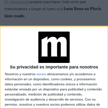
El clima astral
propicio para hacer todo esto que
Luna llena en Piscis
mencionamos y llegar el lunes a la
bien ready.
at Redacción Marie Claire
GALERÍA DE IMÁGENES
Su privacidad es importante para nosotros
Nosotros y nuestros
socios
almacenamos y/o accedemos a
información en un dispositivo, como cookies, y procesamos
datos personales, como identificadores únicos e información
Accedé a los beneficios para suscriptores
estándar enviada por un dispositivo para publicidad y contenido
personalizado, medición de publicidad y contenido,
Contenidos exclusivos
investigación de audiencia y desarrollo de servicios.
Con su
permiso, nosotros y nuestros socios podemos utilizar datos de
Sorteos