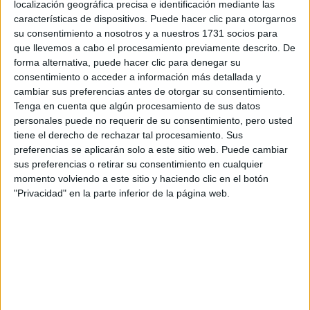
localización geográfica precisa e identificación mediante las
Descuentos en publicaciones
características de dispositivos. Puede hacer clic para otorgarnos
Participación en los eventos organizados por
su consentimiento a nosotros y a nuestros 1731 socios para
Editorial Perfil.
que llevemos a cabo el procesamiento previamente descrito. De
forma alternativa, puede hacer clic para denegar su
consentimiento o acceder a información más detallada y
Suscribite ahora
cambiar sus preferencias antes de otorgar su consentimiento.
Tenga en cuenta que algún procesamiento de sus datos
personales puede no requerir de su consentimiento, pero usted
tiene el derecho de rechazar tal procesamiento. Sus
COMPARTÍ ESTA NOTA
preferencias se aplicarán solo a este sitio web. Puede cambiar
sus preferencias o retirar su consentimiento en cualquier
momento volviendo a este sitio y haciendo clic en el botón
EN ESTA NOTA
"Privacidad" en la parte inferior de la página web.
PERSONALIDAES:
LUNA DE HOY
PISCIS
TEMAS:
SIGNOS
ZODIACO
HOROSCOPO
PREDICCIONES