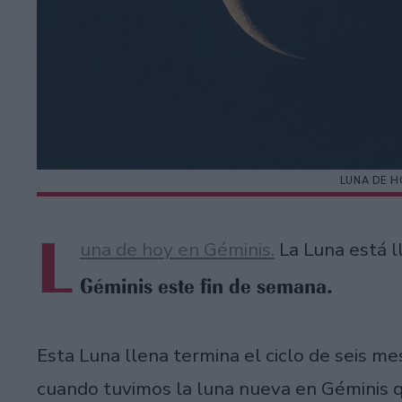
LUNA DE H
L
una de hoy en Géminis.
La Luna está l
Géminis este fin de semana.
Esta Luna llena termina el ciclo de seis m
cuando tuvimos la luna nueva en Géminis qu