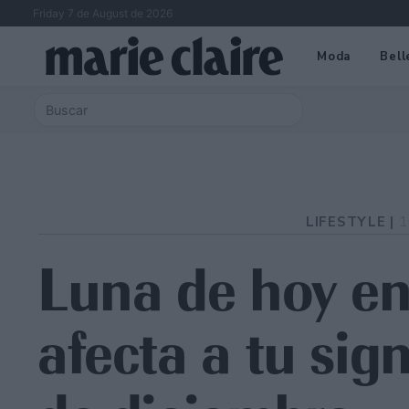
Friday 7 de August de 2026
Moda
Bell
LIFESTYLE |
1
Luna de hoy en
afecta a tu sig