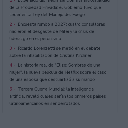
1 -
El Senado dio media sanción a la Inviolabilidad
de la Propiedad Privada: el Gobierno tuvo que
ceder en la Ley del Manejo del Fuego
2 -
Encuesta rumbo a 2027: cuatro consultoras
midieron el desgaste de Milei y la crisis de
liderazgo en el peronismo
3 -
Ricardo Lorenzetti se metió en el debate
sobre la inhabilitación de Cristina Kirchner
4 -
La historia real de "Elize: Sombras de una
mujer", la nueva película de Netflix sobre el caso
de una esposa que descuartizó a su marido
5 -
Tercera Guerra Mundial: la inteligencia
artificial reveló cuáles serían los primeros países
latinoamericanos en ser derrotados