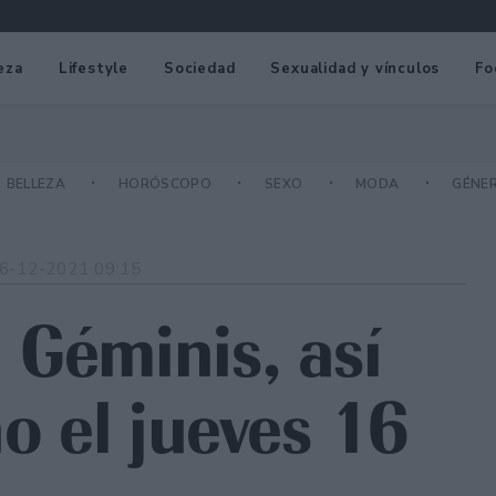
eza
Lifestyle
Sociedad
Sexualidad y vínculos
Fo
BELLEZA
HORÓSCOPO
SEXO
MODA
GÉNE
6-12-2021 09:15
 Géminis, así
no el jueves 16