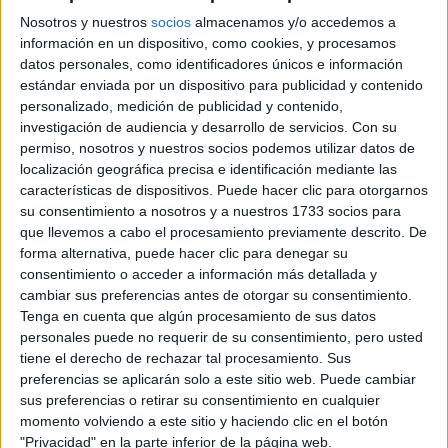
POSITIVO PARA: ESCORPIO,
Nosotros y nuestros
socios
almacenamos y/o accedemos a
CÁNCER, PISCIS, VIRGO Y
información en un dispositivo, como cookies, y procesamos
datos personales, como identificadores únicos e información
CAPRICORNIO.
estándar enviada por un dispositivo para publicidad y contenido
personalizado, medición de publicidad y contenido,
NEGATIVO PARA: TAURO,
investigación de audiencia y desarrollo de servicios.
Con su
ACUARIO Y LEO.
permiso, nosotros y nuestros socios podemos utilizar datos de
localización geográfica precisa e identificación mediante las
características de dispositivos. Puede hacer clic para otorgarnos
at Redacción Marie Claire
su consentimiento a nosotros y a nuestros 1733 socios para
que llevemos a cabo el procesamiento previamente descrito. De
GALERÍA DE IMÁGENES
forma alternativa, puede hacer clic para denegar su
consentimiento o acceder a información más detallada y
cambiar sus preferencias antes de otorgar su consentimiento.
Tenga en cuenta que algún procesamiento de sus datos
personales puede no requerir de su consentimiento, pero usted
tiene el derecho de rechazar tal procesamiento. Sus
preferencias se aplicarán solo a este sitio web. Puede cambiar
sus preferencias o retirar su consentimiento en cualquier
momento volviendo a este sitio y haciendo clic en el botón
"Privacidad" en la parte inferior de la página web.