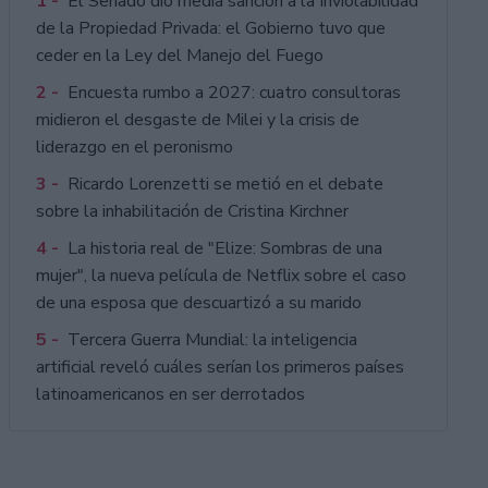
1 -
El Senado dio media sanción a la Inviolabilidad
de la Propiedad Privada: el Gobierno tuvo que
ceder en la Ley del Manejo del Fuego
2 -
Encuesta rumbo a 2027: cuatro consultoras
midieron el desgaste de Milei y la crisis de
liderazgo en el peronismo
3 -
Ricardo Lorenzetti se metió en el debate
sobre la inhabilitación de Cristina Kirchner
4 -
La historia real de "Elize: Sombras de una
mujer", la nueva película de Netflix sobre el caso
de una esposa que descuartizó a su marido
5 -
Tercera Guerra Mundial: la inteligencia
artificial reveló cuáles serían los primeros países
latinoamericanos en ser derrotados