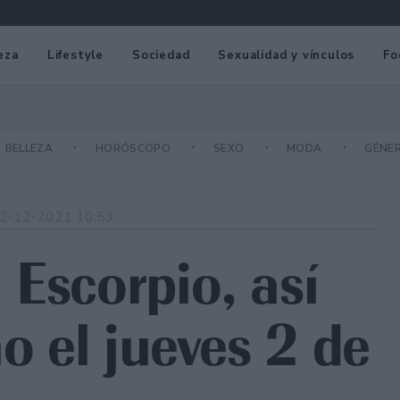
eza
Lifestyle
Sociedad
Sexualidad y vínculos
Fo
BELLEZA
HORÓSCOPO
SEXO
MODA
GÉNE
2-12-2021 10:53
 Escorpio, así
no el jueves 2 de