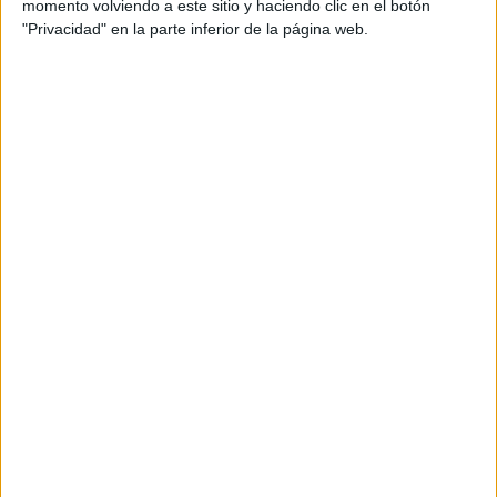
TEMAS:
SIGNOS
ZODIACO
HOROSCOPO
momento volviendo a este sitio y haciendo clic en el botón
"Privacidad" en la parte inferior de la página web.
PREDICCIONES
Comentarios