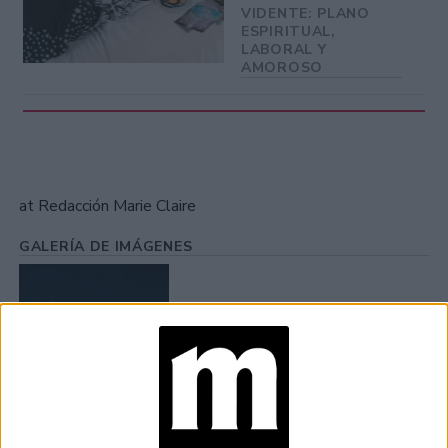
VIDENTE: PLANO
ESPIRITUAL,
LABORAL Y
AMOROSO
at Redacción Marie Claire
GALERÍA DE IMÁGENES