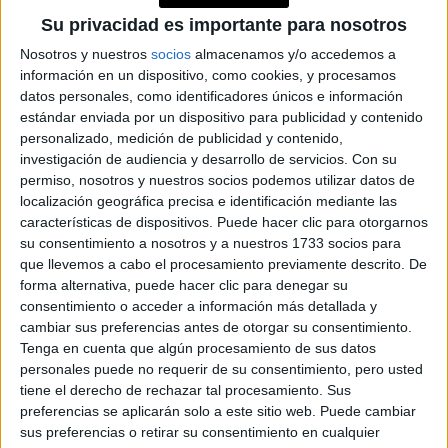
Accedé a los beneficios para suscriptores
Su privacidad es importante para nosotros
Contenidos exclusivos
Nosotros y nuestros
socios
almacenamos y/o accedemos a
información en un dispositivo, como cookies, y procesamos
Sorteos
datos personales, como identificadores únicos e información
Descuentos en publicaciones
estándar enviada por un dispositivo para publicidad y contenido
Participación en los eventos organizados por
personalizado, medición de publicidad y contenido,
Editorial Perfil.
investigación de audiencia y desarrollo de servicios.
Con su
permiso, nosotros y nuestros socios podemos utilizar datos de
localización geográfica precisa e identificación mediante las
Suscribite ahora
características de dispositivos. Puede hacer clic para otorgarnos
su consentimiento a nosotros y a nuestros 1733 socios para
que llevemos a cabo el procesamiento previamente descrito. De
forma alternativa, puede hacer clic para denegar su
COMPARTÍ ESTA NOTA
consentimiento o acceder a información más detallada y
cambiar sus preferencias antes de otorgar su consentimiento.
Tenga en cuenta que algún procesamiento de sus datos
EN ESTA NOTA
personales puede no requerir de su consentimiento, pero usted
tiene el derecho de rechazar tal procesamiento. Sus
PERSONALIDAES:
LUNA DE HOY
ACUARIO
preferencias se aplicarán solo a este sitio web. Puede cambiar
sus preferencias o retirar su consentimiento en cualquier