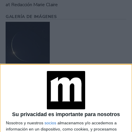
at Redacción Marie Claire
GALERÍA DE IMÁGENES
Accedé a los beneficios para suscriptores
Contenidos exclusivos
Sorteos
Descuentos en publicaciones
Participación en los eventos organizados por
Su privacidad es importante para nosotros
Editorial Perfil.
Nosotros y nuestros
socios
almacenamos y/o accedemos a
información en un dispositivo, como cookies, y procesamos