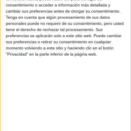
esas personas que los ayudaran a emprender.
consentimiento o acceder a información más detallada y
cambiar sus preferencias antes de otorgar su consentimiento.
GALERÍA DE IMÁGENES
Tenga en cuenta que algún procesamiento de sus datos
personales puede no requerir de su consentimiento, pero usted
tiene el derecho de rechazar tal procesamiento. Sus
preferencias se aplicarán solo a este sitio web. Puede cambiar
sus preferencias o retirar su consentimiento en cualquier
momento volviendo a este sitio y haciendo clic en el botón
"Privacidad" en la parte inferior de la página web.
Accedé a los beneficios para suscriptores
Contenidos exclusivos
Sorteos
Descuentos en publicaciones
Participación en los eventos organizados por
Editorial Perfil.