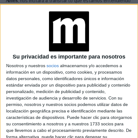
Aries
, nos incitará a transitar lo que estamos entendiendo
como "miedo propio" y nos permitirá atreverse a "ser
no somos
vulnerables". Por mostrarnos tal cual somos,
más débiles
, sino que por el contrario conectamos mejor
con nuestro entorno, con nosotros mismos y con el
propósito de nuestras vidas.
Su privacidad es importante para nosotros
Géminis, Libra, Acuario, Aries y Leo:
escuchen qué
Nosotros y nuestros
socios
almacenamos y/o accedemos a
tienen para decirles los que los quieren. Recuerden que la
información en un dispositivo, como cookies, y procesamos
palabra es el puente más afectivo a la hora de construir.
datos personales, como identificadores únicos e información
estándar enviada por un dispositivo para publicidad y contenido
Sagitario, Virgo y Piscis:
eviten situaciones legales.
personalizado, medición de publicidad y contenido,
investigación de audiencia y desarrollo de servicios.
Con su
Dense descanso en situaciones que podrían complicar su
permiso, nosotros y nuestros socios podemos utilizar datos de
situación financiera.
localización geográfica precisa e identificación mediante las
características de dispositivos. Puede hacer clic para otorgarnos
Tauro, Capricornio, Cáncer y Escorpio:
vayan a buscar
su consentimiento a nosotros y a nuestros 1733 socios para
lo que les pertenece, nada llegará solo. Conéctense con
que llevemos a cabo el procesamiento previamente descrito. De
forma alternativa, puede hacer clic para denegar su