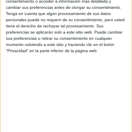
consentimiento o acceder a información más detallada y
HOTEL MADERO
cambiar sus preferencias antes de otorgar su consentimiento.
Tenga en cuenta que algún procesamiento de sus datos
Y podemos disfrutar del barrio más moderno de Buenos
personales puede no requerir de su consentimiento, pero usted
Puerto Madero
Aires:
. Gracias a la propuesta de este
tiene el derecho de rechazar tal procesamiento. Sus
preferencias se aplicarán solo a este sitio web. Puede cambiar
hotel cinco estrellas que reabrió sus puertas en octubre.
sus preferencias o retirar su consentimiento en cualquier
Tiene tres opciones: Noche de reencuentro (estadía para
momento volviendo a este sitio y haciendo clic en el botón
dos personas, con menú de tres pasos en el restó Rëd,
"Privacidad" en la parte inferior de la página web.
Un día en
con desayuno, acceso a spa y estacionamiento),
el Madero
(una noche, con almuerzo de dos pasos,
estacionamiento y selección de patisserie) y Puertas
adentro, que ofrece copa de bienvenidas, cena en room
service con vinos Catena Zapata y acceso al spa.