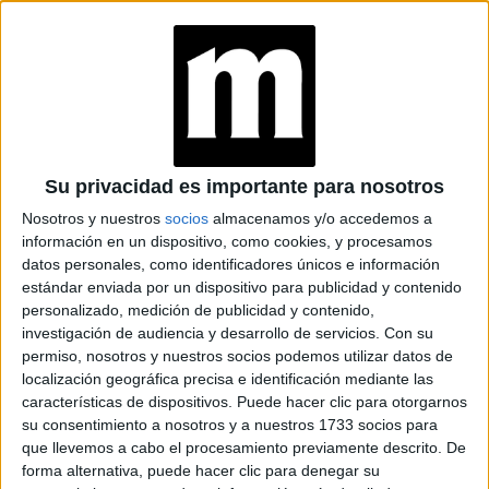
VINOS KARAS
MANIFESTAR LA
TÉCNICA QUE
LOGRA
MATERIALIZAR LOS
DESEOS MÁS
Su privacidad es importante para nosotros
PROFUNDOS
Nosotros y nuestros
socios
almacenamos y/o accedemos a
PREDICCIONES PARA
información en un dispositivo, como cookies, y procesamos
AGOSTO POR LA
datos personales, como identificadores únicos e información
ASTRÓLOGA MHONI
estándar enviada por un dispositivo para publicidad y contenido
VIDENTE: PLANO
personalizado, medición de publicidad y contenido,
ESPIRITUAL,
investigación de audiencia y desarrollo de servicios.
Con su
LABORAL Y
permiso, nosotros y nuestros socios podemos utilizar datos de
AMOROSO
localización geográfica precisa e identificación mediante las
características de dispositivos. Puede hacer clic para otorgarnos
su consentimiento a nosotros y a nuestros 1733 socios para
que llevemos a cabo el procesamiento previamente descrito. De
forma alternativa, puede hacer clic para denegar su