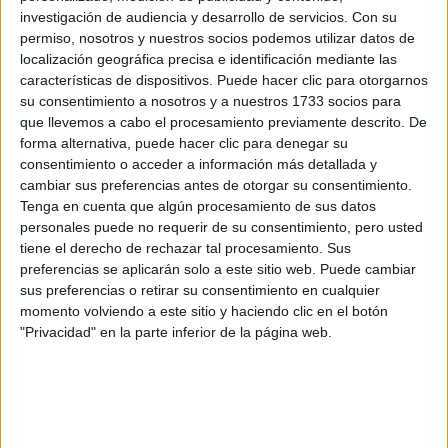
investigación de audiencia y desarrollo de servicios.
Con su
MANIFESTAR LA
TÉCNICA QUE
permiso, nosotros y nuestros socios podemos utilizar datos de
LOGRA
localización geográfica precisa e identificación mediante las
MATERIALIZAR LOS
características de dispositivos. Puede hacer clic para otorgarnos
DESEOS MÁS
su consentimiento a nosotros y a nuestros 1733 socios para
PROFUNDOS
que llevemos a cabo el procesamiento previamente descrito. De
forma alternativa, puede hacer clic para denegar su
consentimiento o acceder a información más detallada y
cambiar sus preferencias antes de otorgar su consentimiento.
Como signo libre, imaginativo y soñador, suelen
Tenga en cuenta que algún procesamiento de sus datos
desconectar fácilmente de la persona con la que están.
personales puede no requerir de su consentimiento, pero usted
Además, estas personas no son muy dadas a
tiene el derecho de rechazar tal procesamiento. Sus
preferencias se aplicarán solo a este sitio web. Puede cambiar
al 100% con nada, ni siquiera en
comprometerse
sus preferencias o retirar su consentimiento en cualquier
una relación
.
momento volviendo a este sitio y haciendo clic en el botón
"Privacidad" en la parte inferior de la página web.
Aries:
Por lo general, cuando toman decisiones importantes en
los Aries se arrepienten
su vida
. Actúan instintivamente,