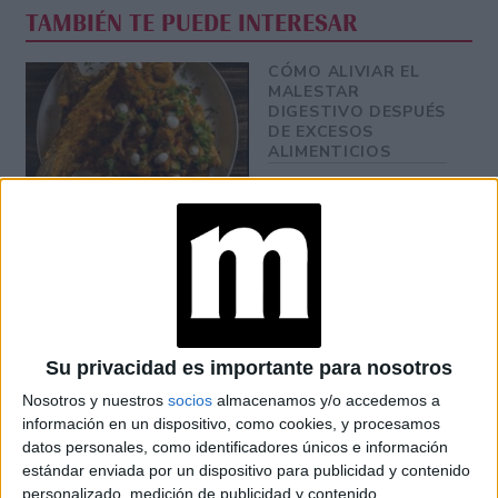
TAMBIÉN TE PUEDE INTERESAR
CÓMO ALIVIAR EL
MALESTAR
DIGESTIVO DESPUÉS
DE EXCESOS
ALIMENTICIOS
EN QUE FASE LUNAR
SE DEBE CORTAR EL
PELO Y COMO
INFLUYE SU
GRAVEDAD
Su privacidad es importante para nosotros
BRAVADO RECIBIÓ A
NANÍ: UNA CENA DE
Nosotros y nuestros
socios
almacenamos y/o accedemos a
COCINA ARMENIA Y
información en un dispositivo, como cookies, y procesamos
VINOS KARAS
datos personales, como identificadores únicos e información
estándar enviada por un dispositivo para publicidad y contenido
personalizado, medición de publicidad y contenido,