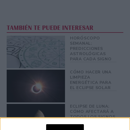
TAMBIÉN TE PUEDE INTERESAR
HORÓSCOPO
SEMANAL:
PREDICCIONES
ASTROLÓGICAS
PARA CADA SIGNO
CÓMO HACER UNA
LIMPIEZA
ENERGÉTICA PARA
EL ECLIPSE SOLAR
ECLIPSE DE LUNA:
CÓMO AFECTARÁ A
TODOS LOS SIGNOS
DEL ZODIACO