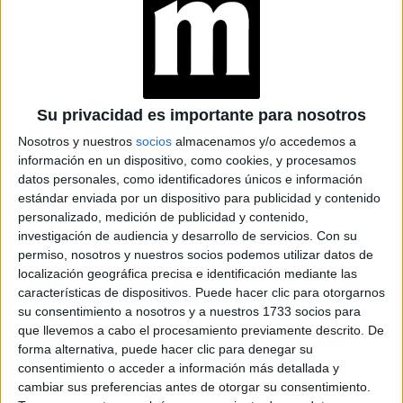
Libra
Su privacidad es importante para nosotros
Tu equilibrio interno será puesto a prueba, pero no te
Nosotros y nuestros
socios
almacenamos y/o accedemos a
preocupes, tenés la capacidad de encontrar la armonía. En
información en un dispositivo, como cookies, y procesamos
el trabajo, colaborá con tus colegas para alcanzar
datos personales, como identificadores únicos e información
objetivos comunes. En el amor, un gesto romántico puede
estándar enviada por un dispositivo para publicidad y contenido
reavivar la chispa con tu pareja.
personalizado, medición de publicidad y contenido,
investigación de audiencia y desarrollo de servicios.
Con su
permiso, nosotros y nuestros socios podemos utilizar datos de
Escorpio
localización geográfica precisa e identificación mediante las
La pasión y la intensidad marcarán tu semana. Utilizá esta
características de dispositivos. Puede hacer clic para otorgarnos
energía para emprender proyectos que te apasionen. En el
su consentimiento a nosotros y a nuestros 1733 socios para
trabajo, evitá discusiones y enfocá tu energía en soluciones
que llevemos a cabo el procesamiento previamente descrito. De
forma alternativa, puede hacer clic para denegar su
creativas. En el amor, dejá fluir tus emociones y sorprendé
consentimiento o acceder a información más detallada y
a tu pareja con tu sinceridad.
cambiar sus preferencias antes de otorgar su consentimiento.