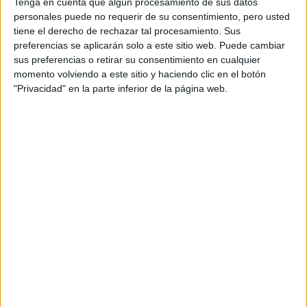
Tenga en cuenta que algún procesamiento de sus datos
Sagitario
personales puede no requerir de su consentimiento, pero usted
tiene el derecho de rechazar tal procesamiento. Sus
La aventura y el aprendizaje estarán presentes en tu vida
preferencias se aplicarán solo a este sitio web. Puede cambiar
esta semana. Buscá nuevas experiencias y no tengas
sus preferencias o retirar su consentimiento en cualquier
miedo de salir de tu zona de confort. En el ámbito laboral,
momento volviendo a este sitio y haciendo clic en el botón
tu optimismo contagiará a los demás. En el amor, planificá
"Privacidad" en la parte inferior de la página web.
una escapada romántica para fortalecer la relación.
LA MAGIA DE LOS ECLIPSES: CÓMO
AFECTAN Y TRANSFORMAN NUESTRAS
VIDAS