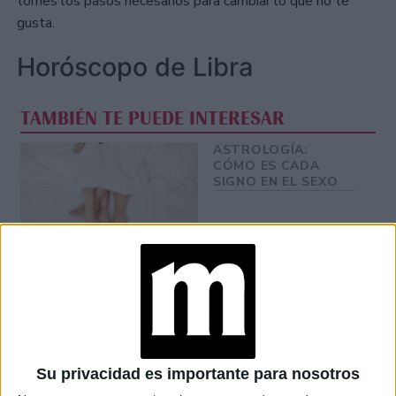
tomes los pasos necesarios para cambiar lo que no te
gusta.
Horóscopo de Libra
TAMBIÉN TE PUEDE INTERESAR
ASTROLOGÍA:
CÓMO ES CADA
SIGNO EN EL SEXO
LUNA DE HOY EN
ARIES: ASÍ AFECTA A
TU SIGNO EL 30 DE
OCTUBRE
QUÉ SIGNIFICA EL
ASCENDENTE Y
Su privacidad es importante para nosotros
CÓMO PODÉS