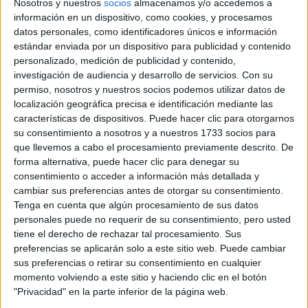
Nosotros y nuestros
socios
almacenamos y/o accedemos a
CALCULAR EL TUYO
información en un dispositivo, como cookies, y procesamos
datos personales, como identificadores únicos e información
estándar enviada por un dispositivo para publicidad y contenido
personalizado, medición de publicidad y contenido,
investigación de audiencia y desarrollo de servicios.
Con su
Happy. Después de un octubre diferente, vuelve a correr la
permiso, nosotros y nuestros socios podemos utilizar datos de
pensar en el 2021
rueda y ya empezás a
y sus
localización geográfica precisa e identificación mediante las
características de dispositivos. Puede hacer clic para otorgarnos
alternativas. Es importante que no te llenes de ansiedad y
su consentimiento a nosotros y a nuestros 1733 socios para
que seas realista. Ojo: a no descuidar la salud y los
que llevemos a cabo el procesamiento previamente descrito. De
chequeos médicos.
forma alternativa, puede hacer clic para denegar su
consentimiento o acceder a información más detallada y
Te sentirás plenitud, sobre todo en lo afectivo. Momento
cambiar sus preferencias antes de otorgar su consentimiento.
Tenga en cuenta que algún procesamiento de sus datos
pareja y las amistades
inmejorable para la
. Si estás sola,
personales puede no requerir de su consentimiento, pero usted
andarás rompiendo corazones por ahí… sin darte cuenta.
tiene el derecho de rechazar tal procesamiento. Sus
preferencias se aplicarán solo a este sitio web. Puede cambiar
Horóscopo de Escorpio
sus preferencias o retirar su consentimiento en cualquier
momento volviendo a este sitio y haciendo clic en el botón
Encantada. Noviembre es un mes muy especial. Toda la
"Privacidad" en la parte inferior de la página web.