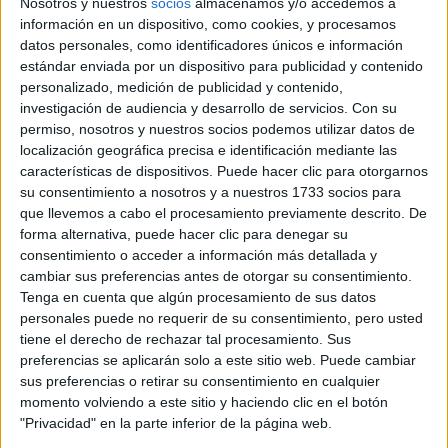
Nosotros y nuestros
socios
almacenamos y/o accedemos a
información en un dispositivo, como cookies, y procesamos
datos personales, como identificadores únicos e información
Louis Vuitton
Varias compañías del sector de lujo, como
,
estándar enviada por un dispositivo para publicidad y contenido
han incursionado en mundo de las mascotas, la firma
personalizado, medición de publicidad y contenido,
francesa es característica por lanzar hace varias décadas
investigación de audiencia y desarrollo de servicios.
Con su
los bolsos de mano para perros de tamaño pequeño.
permiso, nosotros y nuestros socios podemos utilizar datos de
localización geográfica precisa e identificación mediante las
GALERÍA DE IMÁGENES
características de dispositivos. Puede hacer clic para otorgarnos
su consentimiento a nosotros y a nuestros 1733 socios para
que llevemos a cabo el procesamiento previamente descrito. De
forma alternativa, puede hacer clic para denegar su
consentimiento o acceder a información más detallada y
cambiar sus preferencias antes de otorgar su consentimiento.
Tenga en cuenta que algún procesamiento de sus datos
personales puede no requerir de su consentimiento, pero usted
tiene el derecho de rechazar tal procesamiento. Sus
preferencias se aplicarán solo a este sitio web. Puede cambiar
Accedé a los beneficios para suscriptores
sus preferencias o retirar su consentimiento en cualquier
momento volviendo a este sitio y haciendo clic en el botón
Contenidos exclusivos
"Privacidad" en la parte inferior de la página web.