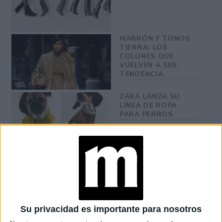
MARRÓN Y TONOS
TIERRA: LOS
COLORES QUE
VUELVEN A SER
TENDENCIA
ZARA LANZA SU
LÍNEA DE ROPA
PARA PERROS
capa con el logotipo
Fendi propuso una
característico
de la casa italiana, que a los perros no solo brinda
estilo
protección del viento y el frio, sino un
con moda de
Su privacidad es importante para nosotros
lujo.