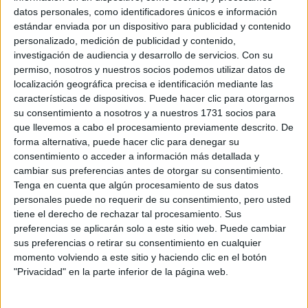
datos personales, como identificadores únicos e información
estándar enviada por un dispositivo para publicidad y contenido
personalizado, medición de publicidad y contenido,
investigación de audiencia y desarrollo de servicios.
Con su
permiso, nosotros y nuestros socios podemos utilizar datos de
localización geográfica precisa e identificación mediante las
características de dispositivos. Puede hacer clic para otorgarnos
View this post on Instagram
su consentimiento a nosotros y a nuestros 1731 socios para
que llevemos a cabo el procesamiento previamente descrito. De
forma alternativa, puede hacer clic para denegar su
consentimiento o acceder a información más detallada y
cambiar sus preferencias antes de otorgar su consentimiento.
Tenga en cuenta que algún procesamiento de sus datos
personales puede no requerir de su consentimiento, pero usted
tiene el derecho de rechazar tal procesamiento. Sus
preferencias se aplicarán solo a este sitio web. Puede cambiar
sus preferencias o retirar su consentimiento en cualquier
momento volviendo a este sitio y haciendo clic en el botón
"Privacidad" en la parte inferior de la página web.
Con la línea Pet Collection, Zara pretende ofrecer
sin
elementos básicos y funcionales para las mascotas,