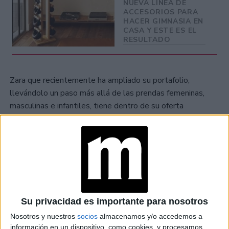
NUEVA LÍNEA DE
ACCESORIOS PARA
HACER GIMNASIA EN
CASA Y ESTE ES EL
RESULTADO
Zara que recientemente ha ampliado su portafolio,
llevándolo un paso más allá de las prendas femeninas,
masculinas e infantiles, tiene dentro de su oferta
decoración del hogar
soluciones para la
con su línea
Home Collection,
y con Pet Collection abre su mercado
al mundo de las mascotas.
Su privacidad es importante para nosotros
Nosotros y nuestros
socios
almacenamos y/o accedemos a
información en un dispositivo, como cookies, y procesamos