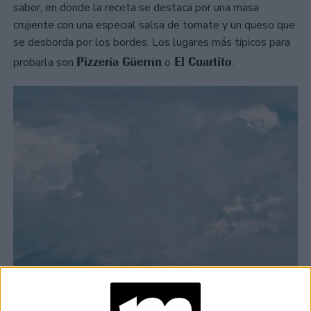
sabor, en donde la receta se destaca por una masa
crujiente con una especial salsa de tomate y un queso que
se desborda por los bordes. Los lugares más típicos para
Pizzería Güerrín
El Cuartito
probarla son
o
.