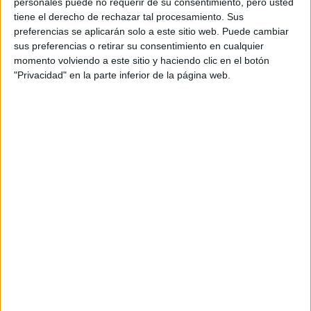
personales puede no requerir de su consentimiento, pero usted
Nápoles:
tiene el derecho de rechazar tal procesamiento. Sus
preferencias se aplicarán solo a este sitio web. Puede cambiar
sus preferencias o retirar su consentimiento en cualquier
TAMBIÉN TE PUEDE INTERESAR
momento volviendo a este sitio y haciendo clic en el botón
"Privacidad" en la parte inferior de la página web.
EN QUE FASE LUNAR
SE DEBE CORTAR EL
PELO Y COMO
INFLUYE SU
GRAVEDAD
BRAVADO RECIBIÓ A
NANÍ: UNA CENA DE
COCINA ARMENIA Y
VINOS KARAS
MANIFESTAR LA
TÉCNICA QUE
LOGRA
MATERIALIZAR LOS