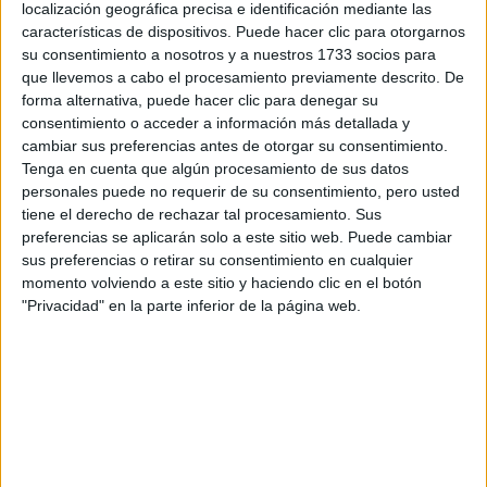
PROFUNDOS
localización geográfica precisa e identificación mediante las
características de dispositivos. Puede hacer clic para otorgarnos
su consentimiento a nosotros y a nuestros 1733 socios para
PREDICCIONES PARA
que llevemos a cabo el procesamiento previamente descrito. De
AGOSTO POR LA
forma alternativa, puede hacer clic para denegar su
ASTRÓLOGA MHONI
VIDENTE: PLANO
consentimiento o acceder a información más detallada y
ESPIRITUAL,
cambiar sus preferencias antes de otorgar su consentimiento.
LABORAL Y
Tenga en cuenta que algún procesamiento de sus datos
AMOROSO
personales puede no requerir de su consentimiento, pero usted
tiene el derecho de rechazar tal procesamiento. Sus
preferencias se aplicarán solo a este sitio web. Puede cambiar
sus preferencias o retirar su consentimiento en cualquier
secaplatos minimalistas, que
Ahora son ideales los
momento volviendo a este sitio y haciendo clic en el botón
"Privacidad" en la parte inferior de la página web.
ocupen poco espacio, ya que son muy útiles y muy
bonitos, entre los más elegidos están los que son
de hierro con asas de madera, que encima son
ideales a la hora de limpiarlos.
OLLA