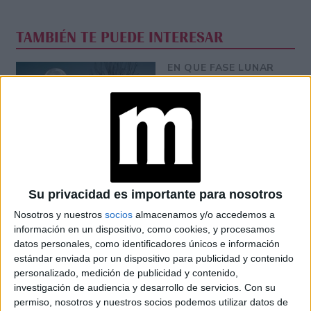
TAMBIÉN TE PUEDE INTERESAR
EN QUE FASE LUNAR
SE DEBE CORTAR EL
PELO Y COMO
INFLUYE SU
GRAVEDAD
BRAVADO RECIBIÓ A
NANÍ: UNA CENA DE
COCINA ARMENIA Y
Su privacidad es importante para nosotros
VINOS KARAS
Nosotros y nuestros
socios
almacenamos y/o accedemos a
información en un dispositivo, como cookies, y procesamos
datos personales, como identificadores únicos e información
MANIFESTAR LA
estándar enviada por un dispositivo para publicidad y contenido
TÉCNICA QUE
personalizado, medición de publicidad y contenido,
LOGRA
investigación de audiencia y desarrollo de servicios.
Con su
MATERIALIZAR LOS
permiso, nosotros y nuestros socios podemos utilizar datos de
DESEOS MÁS