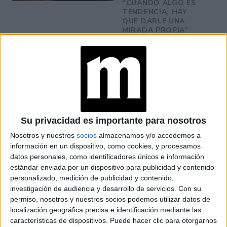
“CUANDO ALGO ES
TENDENCIA, HAY
QUE DARLE UNA
MIRADA PROPIA”
LES FRUITS: LA
HISTORIA DE LOS
POSTRES VIRALES
FRANCESES DE
JOAQUÍN PANTUSO
QUE
CONQUISTARON
BUENOS AIRES
Su privacidad es importante para nosotros
Nosotros y nuestros
socios
almacenamos y/o accedemos a
información en un dispositivo, como cookies, y procesamos
datos personales, como identificadores únicos e información
-A los Colagreco nos encanta pensar proyectos nuevos
estándar enviada por un dispositivo para publicidad y contenido
todo el tiempo (es como un juego) y, en 2012, habíamos
personalizado, medición de publicidad y contenido,
estado trabajando juntos (Mauro, Rafa y yo) en un
investigación de audiencia y desarrollo de servicios.
Con su
permiso, nosotros y nuestros socios podemos utilizar datos de
concepto de parrilla de carne Argentina para Medio
localización geográfica precisa e identificación mediante las
Oriente, que finalmente no salió, pero nos gustó mucho la
características de dispositivos. Puede hacer clic para otorgarnos