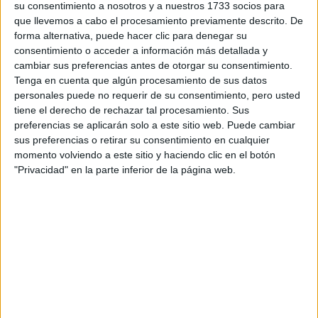
dinámica de trabajo que se generó entre los 3, y dijimos,
su consentimiento a nosotros y a nuestros 1733 socios para
tenemos que hacer algo juntos.
que llevemos a cabo el procesamiento previamente descrito. De
forma alternativa, puede hacer clic para denegar su
consentimiento o acceder a información más detallada y
Fuimos intercambiando ideas durante casi dos años, y así
cambiar sus preferencias antes de otorgar su consentimiento.
fue que en 2015, nació Carne. Ese año desarrollamos la
Tenga en cuenta que algún procesamiento de sus datos
marca, la estética de los locales, las recetas del menú, los
personales puede no requerir de su consentimiento, pero usted
proveedores, y abrimos las puertas del primer local en
tiene el derecho de rechazar tal procesamiento. Sus
nuestra queridísima ciudad de La Plata el 21/01/2016.
preferencias se aplicarán solo a este sitio web. Puede cambiar
sus preferencias o retirar su consentimiento en cualquier
momento volviendo a este sitio y haciendo clic en el botón
El proceso fue apasionante ya que Carne nace con la idea
"Privacidad" en la parte inferior de la página web.
de llevar los estándares de la alta gastronomía y la
filosofía de Mauro a un producto sencillo y accesible,
calidad y excelencia, y como te decía, respetando los
pilares de la gastronomía sustentable y cuestionando el
paradigma actual de la producción masiva de alimentos,
por que CARNE fue pensada por un grupo de personas
que cree profundamente en que hay que generar un cambio
en la forma que producimos y consumimos en gral, y en la