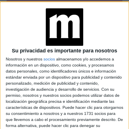
Locro Vegan de maíz partido, legumbres, zapallo plomo y
hongos con salsita picante.
Bebida: Porrón de cerveza o vaso de vino o sifón de soda
Su privacidad es importante para nosotros
Nosotros y nuestros
socios
almacenamos y/o accedemos a
Bodegón Vegano:
información en un dispositivo, como cookies, y procesamos
datos personales, como identificadores únicos e información
Milanesa Napolitana Vegana: Milanesa de seitán, salsa de
estándar enviada por un dispositivo para publicidad y contenido
tomate, muzzarella de almendras, jamón de arroz, rodajas
personalizado, medición de publicidad y contenido,
investigación de audiencia y desarrollo de servicios.
Con su
de tomate, y papas fritas
permiso, nosotros y nuestros socios podemos utilizar datos de
localización geográfica precisa e identificación mediante las
Bebida: Jugo de naranja o agua
características de dispositivos. Puede hacer clic para otorgarnos
su consentimiento a nosotros y a nuestros 1731 socios para
que llevemos a cabo el procesamiento previamente descrito. De
forma alternativa, puede hacer clic para denegar su