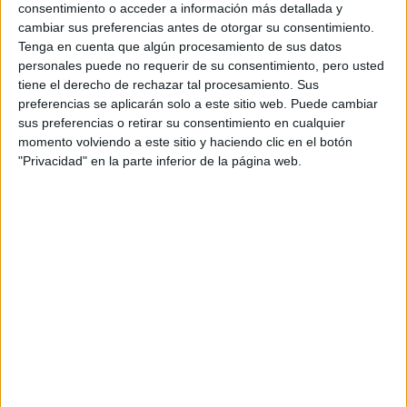
Moisha:
consentimiento o acceder a información más detallada y
cambiar sus preferencias antes de otorgar su consentimiento.
Tenga en cuenta que algún procesamiento de sus datos
Moussaka Sándwich: Jalá de Molde + Milanesa de
personales puede no requerir de su consentimiento, pero usted
berenjena - Salsa de tomate, salsa bechamel, queso
tiene el derecho de rechazar tal procesamiento. Sus
gratinado
preferencias se aplicarán solo a este sitio web. Puede cambiar
Bebida: Mingo Hard Seltzer
sus preferencias o retirar su consentimiento en cualquier
momento volviendo a este sitio y haciendo clic en el botón
at Redacción Marie Claire
"Privacidad" en la parte inferior de la página web.
GALERÍA DE IMÁGENES
Accedé a los beneficios para suscriptores