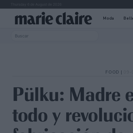
Thursday 6 de August de 2026
Moda
Bell
FOOD |
09-
Pülku: Madre e
todo y revoluci