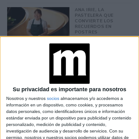
ANA IRIE, LA
PASTELERA QUE
CONVIERTE LOS
RECUERDOS EN
POSTRES
INOLVIDABLES:
“CUANDO ALGO ES
TENDENCIA, HAY
QUE DARLE UNA
MIRADA PROPIA”
LES FRUITS: LA
HISTORIA DE LOS
POSTRES VIRALES
Su privacidad es importante para nosotros
FRANCESES DE
JOAQUÍN PANTUSO
Nosotros y nuestros
socios
almacenamos y/o accedemos a
QUE
información en un dispositivo, como cookies, y procesamos
CONQUISTARON
datos personales, como identificadores únicos e información
BUENOS AIRES
estándar enviada por un dispositivo para publicidad y contenido
personalizado, medición de publicidad y contenido,
investigación de audiencia y desarrollo de servicios.
Con su
permiso, nosotros y nuestros socios podemos utilizar datos de