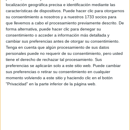
Todo esto hace que la coctelería sea cada vez más rica y
localización geográfica precisa e identificación mediante las
diversa, siempre adaptada a lo que pide el público.
características de dispositivos. Puede hacer clic para otorgarnos
su consentimiento a nosotros y a nuestros 1733 socios para
bartender a tiempo completo es
“Actualmente, ser
que llevemos a cabo el procesamiento previamente descrito. De
sinónimo de estudiar, mirar hacia atrás, probar,
forma alternativa, puede hacer clic para denegar su
cambiar, trabajar con otros bartenders
consentimiento o acceder a información más detallada y
y recurrir a los
cambiar sus preferencias antes de otorgar su consentimiento.
equipos de cocina, quienes nos ayudan a tener una mejor
Tenga en cuenta que algún procesamiento de sus datos
búsqueda de sabores y sensaciones”. Una de sus
personales puede no requerir de su consentimiento, pero usted
creaciones que permite visibilizar esta tendencia es el
tiene el derecho de rechazar tal procesamiento. Sus
Cosmo Malbec de La Mar, que parte de la base de un
preferencias se aplicarán solo a este sitio web. Puede cambiar
sus preferencias o retirar su consentimiento en cualquier
Cosmopolitan para dar el génesis a un cóctel nuevo y
momento volviendo a este sitio y haciendo clic en el botón
refrescante, con Lillet Rosé, arándanos, lima-limón y un
"Privacidad" en la parte inferior de la página web.
bitter artesanal de malbec.
UNA COCTELERÍA
SUSTENTABLE