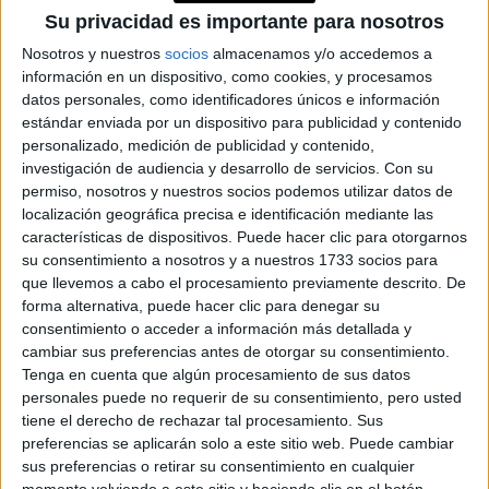
Su privacidad es importante para nosotros
Accedé a los beneficios para suscriptores
Nosotros y nuestros
socios
almacenamos y/o accedemos a
Contenidos exclusivos
información en un dispositivo, como cookies, y procesamos
datos personales, como identificadores únicos e información
Sorteos
estándar enviada por un dispositivo para publicidad y contenido
Descuentos en publicaciones
personalizado, medición de publicidad y contenido,
Participación en los eventos organizados por
investigación de audiencia y desarrollo de servicios.
Con su
Editorial Perfil.
permiso, nosotros y nuestros socios podemos utilizar datos de
localización geográfica precisa e identificación mediante las
características de dispositivos. Puede hacer clic para otorgarnos
Suscribite ahora
su consentimiento a nosotros y a nuestros 1733 socios para
que llevemos a cabo el procesamiento previamente descrito. De
forma alternativa, puede hacer clic para denegar su
consentimiento o acceder a información más detallada y
COMPARTÍ ESTA NOTA
cambiar sus preferencias antes de otorgar su consentimiento.
Tenga en cuenta que algún procesamiento de sus datos
personales puede no requerir de su consentimiento, pero usted
EN ESTA NOTA
tiene el derecho de rechazar tal procesamiento. Sus
preferencias se aplicarán solo a este sitio web. Puede cambiar
PERSONALIDAES:
LA VIDA ANTE SI
sus preferencias o retirar su consentimiento en cualquier