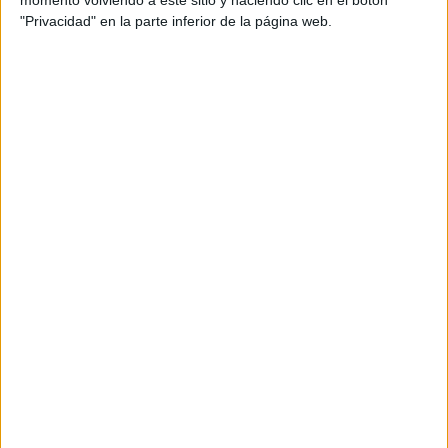
momento volviendo a este sitio y haciendo clic en el botón
TEMAS:
SOPHÍA LOREN
NETFLIX
"Privacidad" en la parte inferior de la página web.
Comentarios