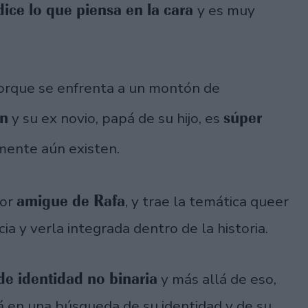
dice lo que piensa en la cara
y es muy
rque se enfrenta a un montón de
en
súper
y su ex novio, papá de su hijo, es
mente aún existen.
amigue de Rafa
jor
, y trae la temática queer
cia y verla integrada dentro de la historia.
de identidad no binaria
y más allá de eso,
á en una búsqueda de su identidad y de su