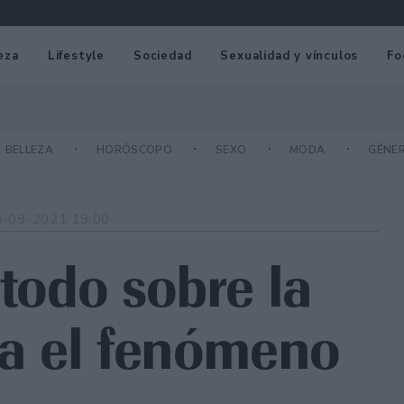
eza
Lifestyle
Sociedad
Sexualidad y vínculos
Fo
BELLEZA
HORÓSCOPO
SEXO
MODA
GÉNE
5-09-2021 19:00
 todo sobre la
ta el fenómeno