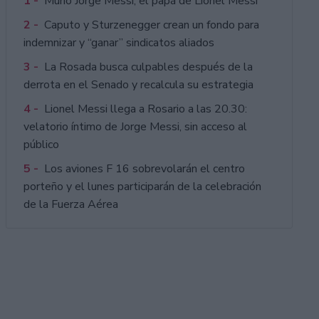
1 -
Murió Jorge Messi, el papá de Lionel Messi
2 -
Caputo y Sturzenegger crean un fondo para
indemnizar y “ganar” sindicatos aliados
3 -
La Rosada busca culpables después de la
derrota en el Senado y recalcula su estrategia
4 -
Lionel Messi llega a Rosario a las 20.30:
velatorio íntimo de Jorge Messi, sin acceso al
público
5 -
Los aviones F 16 sobrevolarán el centro
porteño y el lunes participarán de la celebración
de la Fuerza Aérea