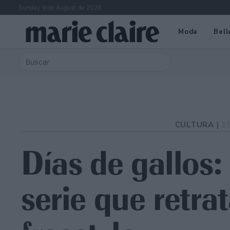
Sunday 9 de August de 2026
Moda
Bell
CULTURA |
1
Días de gallos:
serie que retra