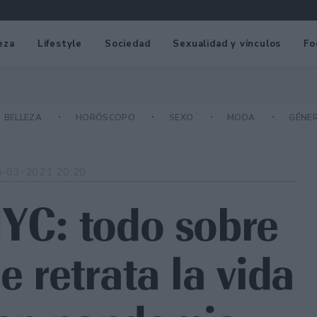
eza
Lifestyle
Sociedad
Sexualidad y vínculos
Fo
BELLEZA
HORÓSCOPO
SEXO
MODA
GÉNE
5-03-2021 20:20
NYC: todo sobre
e retrata la vida