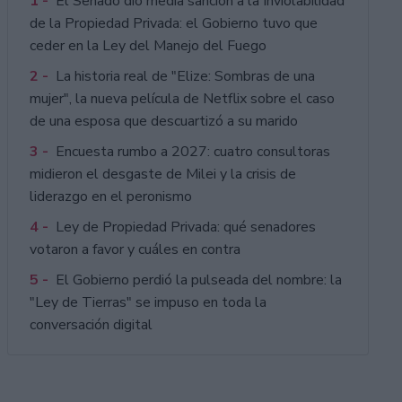
1 -
El Senado dio media sanción a la Inviolabilidad
de la Propiedad Privada: el Gobierno tuvo que
ceder en la Ley del Manejo del Fuego
2 -
La historia real de "Elize: Sombras de una
mujer", la nueva película de Netflix sobre el caso
de una esposa que descuartizó a su marido
3 -
Encuesta rumbo a 2027: cuatro consultoras
midieron el desgaste de Milei y la crisis de
liderazgo en el peronismo
4 -
Ley de Propiedad Privada: qué senadores
votaron a favor y cuáles en contra
5 -
El Gobierno perdió la pulseada del nombre: la
"Ley de Tierras" se impuso en toda la
conversación digital