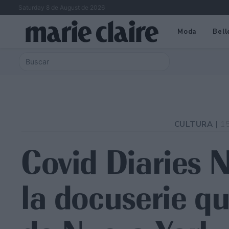
Saturday 8 de August de 2026
Moda
Bell
CULTURA |
1
Covid Diaries 
la docuserie qu