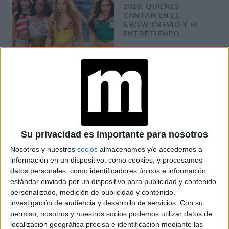
2026: QUIÉNES
CANTAN EN EL
SHOW PREVIO Y EL
ENTRETIEMPO
VACACIONES DE
INVIERNO 2026:
PLANES Y
PROPUESTAS PARA
DISFRUTAR CON
CHICOS EN BUENOS
AIRES
Su privacidad es importante para nosotros
INÉS EFRON: DE XXY
Nosotros y nuestros
socios
almacenamos y/o accedemos a
Y DIVISIÓN PALERMO
información en un dispositivo, como cookies, y procesamos
A SU REENCUENTRO
datos personales, como identificadores únicos e información
CON RICARDO
estándar enviada por un dispositivo para publicidad y contenido
DARÍN EN NETFLIX
personalizado, medición de publicidad y contenido,
investigación de audiencia y desarrollo de servicios.
Con su
permiso, nosotros y nuestros socios podemos utilizar datos de
localización geográfica precisa e identificación mediante las