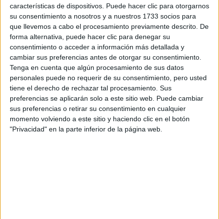
características de dispositivos. Puede hacer clic para otorgarnos
a su hermano
Dedicado
, el libro es una fuente de
su consentimiento a nosotros y a nuestros 1733 socios para
reflexiones en
anécdotas y recuerdos, pero también de
que llevemos a cabo el procesamiento previamente descrito. De
forma alternativa, puede hacer clic para denegar su
voz alta
, de esas que se nacen cuando lo que se va es
consentimiento o acceder a información más detallada y
imposible de olvidar. Un homenaje tan crudo y sentido
cambiar sus preferencias antes de otorgar su consentimiento.
como humano.
Tenga en cuenta que algún procesamiento de sus datos
personales puede no requerir de su consentimiento, pero usted
tiene el derecho de rechazar tal procesamiento. Sus
preferencias se aplicarán solo a este sitio web. Puede cambiar
GALERÍA DE IMÁGENES
sus preferencias o retirar su consentimiento en cualquier
momento volviendo a este sitio y haciendo clic en el botón
"Privacidad" en la parte inferior de la página web.
Accedé a los beneficios para suscriptores