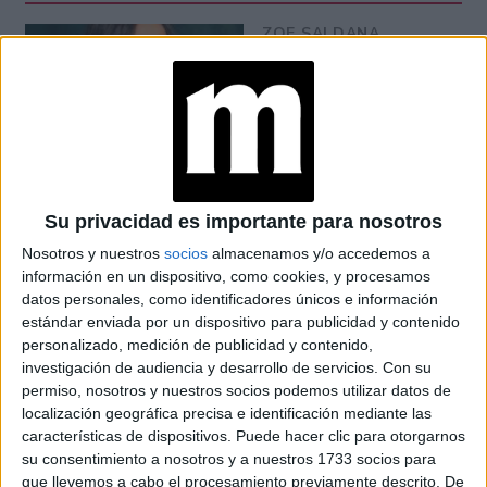
ZOE SALDANA,
PROTAGONISTA DE
LIONESS
(PARAMOUNT+): “MI
DESEO ES QUE NOS
UNAMOS COMO
COMUNIDADES
LATINAS”
Su privacidad es importante para nosotros
FINAL DEL MUNDIAL
2026: QUIÉNES
Nosotros y nuestros
socios
almacenamos y/o accedemos a
CANTAN EN EL
información en un dispositivo, como cookies, y procesamos
SHOW PREVIO Y EL
datos personales, como identificadores únicos e información
ENTRETIEMPO
estándar enviada por un dispositivo para publicidad y contenido
personalizado, medición de publicidad y contenido,
investigación de audiencia y desarrollo de servicios.
Con su
VACACIONES DE
INVIERNO 2026:
permiso, nosotros y nuestros socios podemos utilizar datos de
PLANES Y
localización geográfica precisa e identificación mediante las
PROPUESTAS PARA
características de dispositivos. Puede hacer clic para otorgarnos
DISFRUTAR CON
su consentimiento a nosotros y a nuestros 1733 socios para
CHICOS EN BUENOS
que llevemos a cabo el procesamiento previamente descrito. De
AIRES