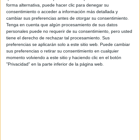
forma alternativa, puede hacer clic para denegar su
consentimiento o acceder a información más detallada y
INÉS EFRON: DE XXY
cambiar sus preferencias antes de otorgar su consentimiento.
Y DIVISIÓN PALERMO
Tenga en cuenta que algún procesamiento de sus datos
A SU REENCUENTRO
personales puede no requerir de su consentimiento, pero usted
CON RICARDO
DARÍN EN NETFLIX
tiene el derecho de rechazar tal procesamiento. Sus
preferencias se aplicarán solo a este sitio web. Puede cambiar
sus preferencias o retirar su consentimiento en cualquier
momento volviendo a este sitio y haciendo clic en el botón
"Privacidad" en la parte inferior de la página web.
El operativo fue organizado por los grupos revolucionarios
que se encontraban en el exterior del edificio. La fuga se
registró a las 20.30 horas, mientras que en la iglesia de
los Capuchinos se daba inicio a una ceremonia de
casamiento. La liberación se llevó a cabo por una ventana
Hubo 17 reclusas que
que daba a la calle Obispo Oro.
lograron huir, mientras que las 9 restantes
continúan desaparecidas. Al día siguiente la Policía
dio a conocer la identidad de las prófugas.