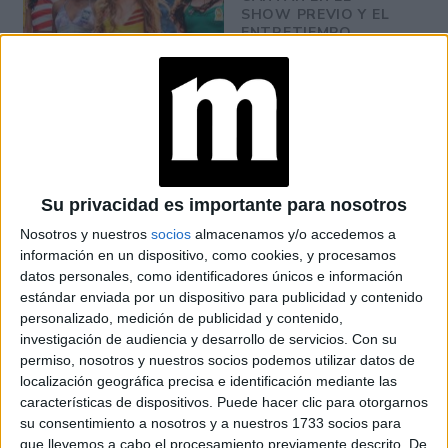
SHOW PREVIO Y EL
ENTRETIEMPO
VACACIONES DE
INVIERNO 2026:
PLANES Y
PROPUESTAS PARA
DISFRUTAR CON
CHICOS EN BUENOS
AIRES
Su privacidad es importante para nosotros
Nosotros y nuestros
socios
almacenamos y/o accedemos a
INÉS EFRON: DE XXY
información en un dispositivo, como cookies, y procesamos
Y DIVISIÓN PALERMO
datos personales, como identificadores únicos e información
A SU REENCUENTRO
estándar enviada por un dispositivo para publicidad y contenido
CON RICARDO
personalizado, medición de publicidad y contenido,
DARÍN EN NETFLIX
investigación de audiencia y desarrollo de servicios.
Con su
permiso, nosotros y nuestros socios podemos utilizar datos de
localización geográfica precisa e identificación mediante las
características de dispositivos. Puede hacer clic para otorgarnos
su consentimiento a nosotros y a nuestros 1733 socios para
-Desearía tener una buena respuesta. Volveré a enseñar
que llevemos a cabo el procesamiento previamente descrito. De