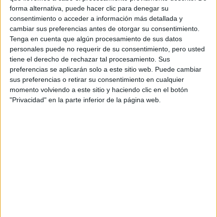
en un salón de clases cuando se considere seguro hacerlo.
forma alternativa, puede hacer clic para denegar su
Lo extraño tanto. Hasta entonces, Zoom es mi mejor
consentimiento o acceder a información más detallada y
amigo.
cambiar sus preferencias antes de otorgar su consentimiento.
Tenga en cuenta que algún procesamiento de sus datos
personales puede no requerir de su consentimiento, pero usted
-¿Qué le sugerirías a alguien de América Latina que
tiene el derecho de rechazar tal procesamiento. Sus
quiere trabajar en Broadway?
preferencias se aplicarán solo a este sitio web. Puede cambiar
sus preferencias o retirar su consentimiento en cualquier
momento volviendo a este sitio y haciendo clic en el botón
-Tengo que ser muy honesta, no es nada fácil. Tengo niños
"Privacidad" en la parte inferior de la página web.
de todo el mundo que quieren venir a Nueva York. La visa
de trabajo / tarjeta verde es compleja. Pero, se puede
hacer con paciencia. Siempre trato de sugerirles que
regresen a su propio país y realmente traten de que hacer
propias cosas allí. Esto ha funcionado para algunos
estudiantes de México, Brasil y Portugal. No es lo mismo,
lo sé. Dada la situación actual, ¿quién sabe dónde habrá
una próspera situación de tipo Broadway nuevamente?
¡Diré también que ese gran teatro puede suceder por
todas partes! Los teatros regionales en los estados