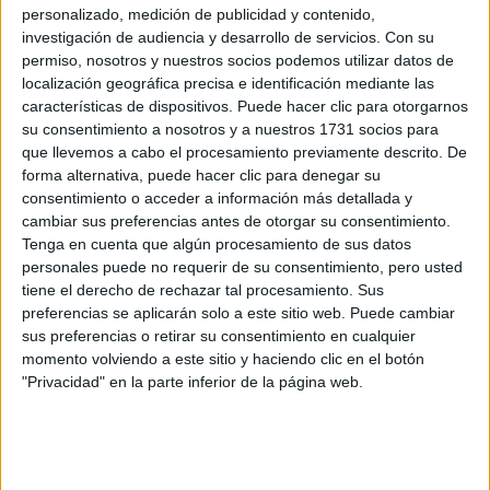
personalizado, medición de publicidad y contenido,
una paleta primaveral
Y finaliza:
“El resultado final es
investigación de audiencia y desarrollo de servicios.
Con su
permiso, nosotros y nuestros socios podemos utilizar datos de
fresca con colores
para todos los gustos, incluyendo
localización geográfica precisa e identificación mediante las
suaves pasteles
, tonos brillantes energéticos y florales
características de dispositivos. Puede hacer clic para otorgarnos
vívidos. Un perfecto rosa-violeta brillante que hemos
su consentimiento a nosotros y a nuestros 1731 socios para
que llevemos a cabo el procesamiento previamente descrito. De
visto reflejado en las pasarelas de Primavera, seguro se
forma alternativa, puede hacer clic para denegar su
convertirá en el favorito de la temporada”
.
consentimiento o acceder a información más detallada y
cambiar sus preferencias antes de otorgar su consentimiento.
La colección cuenta con 12 colores entre los que se
Tenga en cuenta que algún procesamiento de sus datos
verdes, amarillos, naranjas,
encuentran distintos
personales puede no requerir de su consentimiento, pero usted
tiene el derecho de rechazar tal procesamiento. Sus
rosados y lilas
.
preferencias se aplicarán solo a este sitio web. Puede cambiar
sus preferencias o retirar su consentimiento en cualquier
at Redacción Marie Claire
momento volviendo a este sitio y haciendo clic en el botón
"Privacidad" en la parte inferior de la página web.
GALERÍA DE IMÁGENES