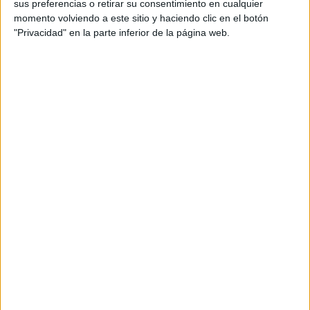
sus preferencias o retirar su consentimiento en cualquier
momento volviendo a este sitio y haciendo clic en el botón
"Privacidad" en la parte inferior de la página web.
Por eso, los especialistas de Harvard recomiendan
reducir los niveles de agotamiento y
burn out
,
para
evitar la pérdida de pelo y con ello mantener un ciclo más
prolongado de crecimiento que no repercuta en la pérdida
de melanina.
Otro factor que puede provocar la aparición de canas es la
existencia de ciertas enfermedades como deficiencia de
vitamina B12, la neurofibromatosis, las afecciones
hereditarias como la esclerosis tuberosa, desequilibrio en
la glándula tiroides, el vitíligo y la alopecia areata.
A esto, el experto de Harvard le suma la posibilidad de