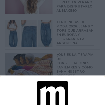
EL PELO EN VERANO
PARA DISFRUTARLO
AL MÁXIMO
TENDENCIAS DE
MODA 2026: JEANS Y
TOPS QUE ARRASAN
EN EUROPA Y
LLEGARAN A LA
ARGENTINA
¿QUÉ ES LA TERAPIA
DE
CONSTELACIONES
FAMILIARES Y CÓMO
SANA NUESTRO
PRESENTE
QUÉ ES EL NO POO:
LA TENDENCIA EN
LAVADO Y CUIDADO
DEL PELO