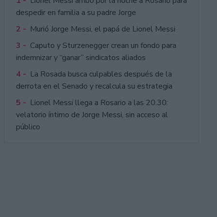
1 -
Lionel Messi arribó por la noche a Rosario para
despedir en familia a su padre Jorge
2 -
Murió Jorge Messi, el papá de Lionel Messi
3 -
Caputo y Sturzenegger crean un fondo para
indemnizar y “ganar” sindicatos aliados
4 -
La Rosada busca culpables después de la
derrota en el Senado y recalcula su estrategia
5 -
Lionel Messi llega a Rosario a las 20.30:
velatorio íntimo de Jorge Messi, sin acceso al
público