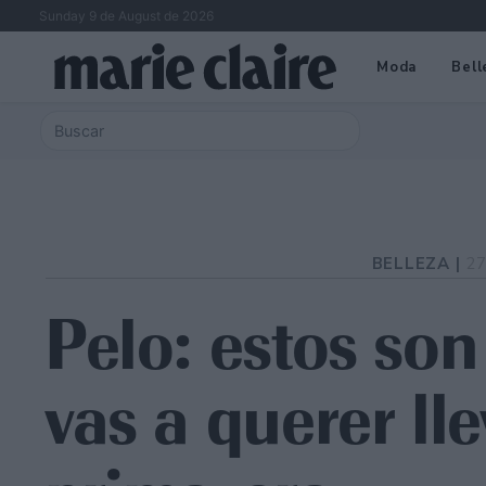
Sunday 9 de August de 2026
Moda
Bell
BELLEZA |
27
Pelo: estos son
vas a querer ll