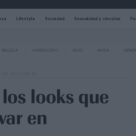
eza
Lifestyle
Sociedad
Sexualidad y vínculos
Fo
BELLEZA
HORÓSCOPO
SEXO
MODA
GÉNE
-09-2021 08:26
 los looks que
evar en