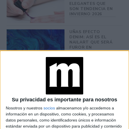
ELEGANTES QUE
SON TENDENCIA EN
INVIERNO 2026
UÑAS EFECTO
DENIM: ASÍ ES EL
NAILART QUE SERÁ
FUROR EN
PRIMAVERA
con ácido hialurónico
Se encuentra enriquecido además
de cadena larga y corta
, que ayuda a rellenar
eficazmente la piel desde el interior para combatir las
Su privacidad es importante para nosotros
arrugas aún más profundas y mantener la piel hidratada,
Nosotros y nuestros
socios
almacenamos y/o accedemos a
información en un dispositivo, como cookies, y procesamos
al poder de la Arctiina
junto
de origen natural que
datos personales, como identificadores únicos e información
mejora la firmeza y la fuerza de la piel al favorecer la
estándar enviada por un dispositivo para publicidad y contenido