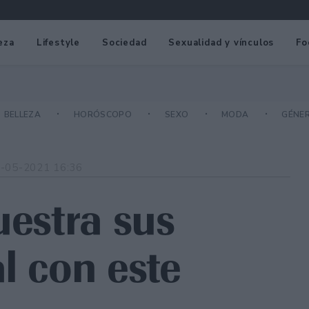
eza
Lifestyle
Sociedad
Sexualidad y vínculos
Fo
BELLEZA
HORÓSCOPO
SEXO
MODA
GÉNE
-05-2021 16:36
uestra sus
l con este