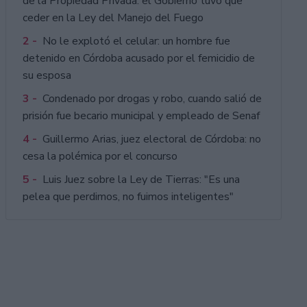
de la Propiedad Privada: el Gobierno tuvo que
ceder en la Ley del Manejo del Fuego
2 -
No le explotó el celular: un hombre fue
detenido en Córdoba acusado por el femicidio de
su esposa
3 -
Condenado por drogas y robo, cuando salió de
prisión fue becario municipal y empleado de Senaf
4 -
Guillermo Arias, juez electoral de Córdoba: no
cesa la polémica por el concurso
5 -
Luis Juez sobre la Ley de Tierras: "Es una
pelea que perdimos, no fuimos inteligentes"