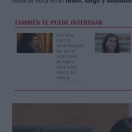
brillo, largo y abunda
reina se nota en el
TAMBIÉN TE PUEDE INTERESAR
LETIZIA
ORTIZ
SORPRENDE
EN ESTE
VESTIDO
BLANCO
QUE USÓ
HACE 15
AÑOS