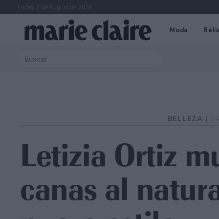
Friday 7 de August de 2026
Moda
Bell
BELLEZA |
14
Letizia Ortiz m
canas al natura