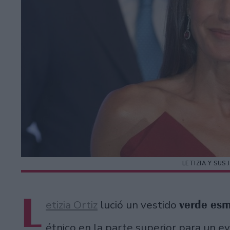
LETIZIA Y SUS
L
verde esm
etizia Ortiz
lució un vestido
étnico en la parte superior para un e