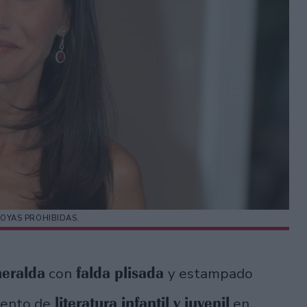
 JOYAS PROHIBIDAS.
eralda
falda plisada
con
y estampado
literatura infantil y juvenil
vento de
en