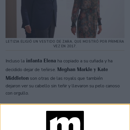
LETIZIA ELIGIÓ UN VESTIDO DE ZARA, QUE MOSTRÓ POR PRIMERA
VEZ EN 2017.
infanta Elena
Incluso la
ha copiado a su cuñada y ha
Meghan Markle y Kate
decidido dejar de teñirse.
Middleton
son otras de las royals que también
dejaron ver su cabello sin teñir y llevaron su pelo canoso
con orgullo.
TAMBIÉN TE PUEDE INTERESAR
EN FOTOS: FABIOLA
YÁÑEZ APOSTÓ POR