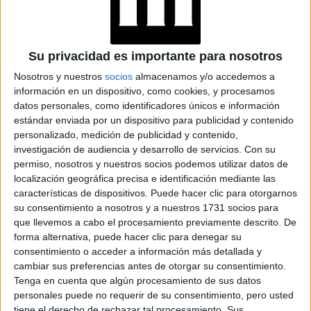
EL NEGRO PARA SU
NUEVA APARICIÓN
Su privacidad es importante para nosotros
BORCEGOS DE
MUJER: POR QUÉ
Nosotros y nuestros
socios
almacenamos y/o accedemos a
SON EL MUST DE LA
información en un dispositivo, como cookies, y procesamos
TEMPORADA
datos personales, como identificadores únicos e información
estándar enviada por un dispositivo para publicidad y contenido
personalizado, medición de publicidad y contenido,
LUNA NEGRA EN
investigación de audiencia y desarrollo de servicios.
Con su
CÁNCER: RITUAL
PARA POTENCIAR SU
permiso, nosotros y nuestros socios podemos utilizar datos de
ENERGÍA
localización geográfica precisa e identificación mediante las
características de dispositivos. Puede hacer clic para otorgarnos
su consentimiento a nosotros y a nuestros 1731 socios para
que llevemos a cabo el procesamiento previamente descrito. De
forma alternativa, puede hacer clic para denegar su
consentimiento o acceder a información más detallada y
Después de todo, normalizar las canas es una manera de
cambiar sus preferencias antes de otorgar su consentimiento.
"restar trabajo diario" y dejar de renegar por estar
Tenga en cuenta que algún procesamiento de sus datos
pendientes de ellas.
personales puede no requerir de su consentimiento, pero usted
tiene el derecho de rechazar tal procesamiento. Sus