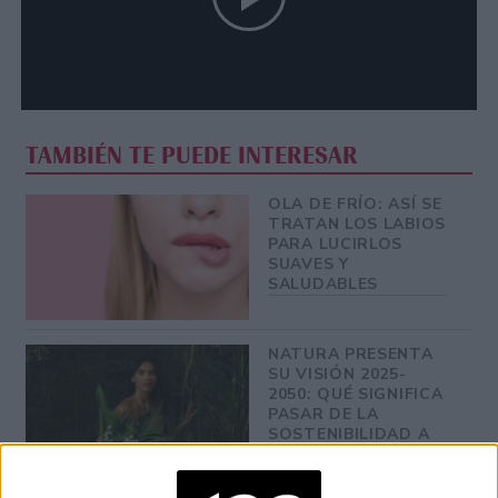
TAMBIÉN TE PUEDE INTERESAR
OLA DE FRÍO: ASÍ SE
TRATAN LOS LABIOS
PARA LUCIRLOS
SUAVES Y
SALUDABLES
NATURA PRESENTA
SU VISIÓN 2025-
2050: QUÉ SIGNIFICA
PASAR DE LA
SOSTENIBILIDAD A
LA REGENERACIÓN