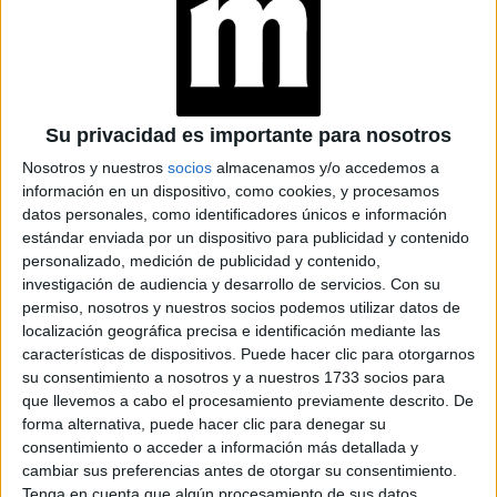
¿PELO JOVEN?: ESTO
DICEN LOS
EXPERTOS SOBRE EL
CUIDADO
Su privacidad es importante para nosotros
CONOCÉ EL RITUAL
Nosotros y nuestros
socios
almacenamos y/o accedemos a
DE BELLEZA FACIAL
información en un dispositivo, como cookies, y procesamos
PARA DISMINUIR LAS
datos personales, como identificadores únicos e información
ARRUGAS
estándar enviada por un dispositivo para publicidad y contenido
personalizado, medición de publicidad y contenido,
investigación de audiencia y desarrollo de servicios.
Con su
permiso, nosotros y nuestros socios podemos utilizar datos de
localización geográfica precisa e identificación mediante las
“Estamos muy contentos de que ROUGE sea la primera
características de dispositivos. Puede hacer clic para otorgarnos
su consentimiento a nosotros y a nuestros 1733 socios para
en lanzar un dispositivo
perfumería de lujo de Argentina
que llevemos a cabo el procesamiento previamente descrito. De
de altísima calidad que brinda una experiencia
forma alternativa, puede hacer clic para denegar su
consentimiento o acceder a información más detallada y
totalmente novedosa
a la hora de encontrar la fragancia
cambiar sus preferencias antes de otorgar su consentimiento.
perfecta. La aplicación ofrece una nueva forma de orientar
Tenga en cuenta que algún procesamiento de sus datos