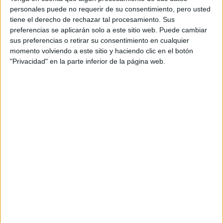
compra de su fragancia
al cliente tanto para la
personales puede no requerir de su consentimiento, pero usted
tiene el derecho de rechazar tal procesamiento. Sus
perfecta
, como para ayudar en su búsqueda a la hora de
preferencias se aplicarán solo a este sitio web. Puede cambiar
regalar una- y brindarle las mejores sugerencias que
sus preferencias o retirar su consentimiento en cualquier
existen en el mercado”, destaca Alejandra Cabo,
Business
momento volviendo a este sitio y haciendo clic en el botón
Unit Director de Diffupar, Perfumerías ROUGE.
"Privacidad" en la parte inferior de la página web.
Podrán detallar que a partir de noviembre los dispositivos
se encontrarán en todas las tiendas Rouge. Entre ellas,
Alcorta, Unicenter, Dot, y la nueva tienda de Alto
Palermo.
at Redacción Marie Claire
GALERÍA DE IMÁGENES