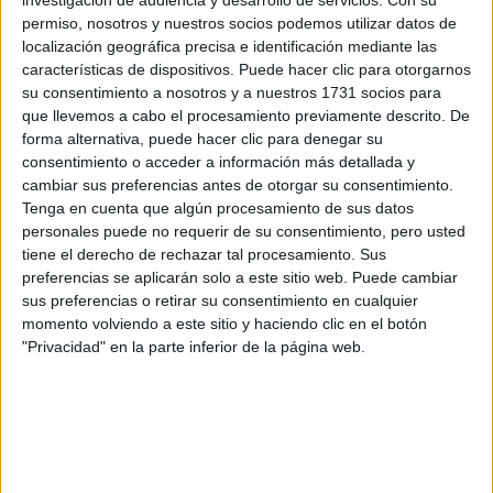
investigación de audiencia y desarrollo de servicios.
Con su
permiso, nosotros y nuestros socios podemos utilizar datos de
pixie
largo al ras de la piel
Este corte
, mantiene un
en
localización geográfica precisa e identificación mediante las
las partes laterales y trasera, y un largo superior en la
características de dispositivos. Puede hacer clic para otorgarnos
parte de arriba. Las iluminaciones de dan puntos de luz
su consentimiento a nosotros y a nuestros 1731 socios para
toda la cabeza.
que llevemos a cabo el procesamiento previamente descrito. De
forma alternativa, puede hacer clic para denegar su
consentimiento o acceder a información más detallada y
cambiar sus preferencias antes de otorgar su consentimiento.
Tenga en cuenta que algún procesamiento de sus datos
personales puede no requerir de su consentimiento, pero usted
tiene el derecho de rechazar tal procesamiento. Sus
preferencias se aplicarán solo a este sitio web. Puede cambiar
sus preferencias o retirar su consentimiento en cualquier
momento volviendo a este sitio y haciendo clic en el botón
"Privacidad" en la parte inferior de la página web.