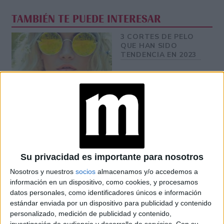
TAMBIÉN TE PUEDE INTERESAR
3 CORTES DE PELO
QUE HAN SIDO
TENDENCIA EN 2023
5 CORTES Y ESTILOS
PARA MUJERES
MAYORES DE 50
EL CAMBIO DE LOOK
Su privacidad es importante para nosotros
DE EMMA CORRIN
QUE ES TENDENCIA
Nosotros y nuestros
socios
almacenamos y/o accedemos a
información en un dispositivo, como cookies, y procesamos
datos personales, como identificadores únicos e información
estándar enviada por un dispositivo para publicidad y contenido
personalizado, medición de publicidad y contenido,