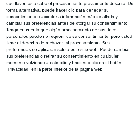
OLA DE FRÍO: ASÍ SE
que llevemos a cabo el procesamiento previamente descrito. De
TRATAN LOS LABIOS
forma alternativa, puede hacer clic para denegar su
PARA LUCIRLOS
consentimiento o acceder a información más detallada y
SUAVES Y
cambiar sus preferencias antes de otorgar su consentimiento.
SALUDABLES
Tenga en cuenta que algún procesamiento de sus datos
personales puede no requerir de su consentimiento, pero usted
tiene el derecho de rechazar tal procesamiento. Sus
NATURA PRESENTA
preferencias se aplicarán solo a este sitio web. Puede cambiar
SU VISIÓN 2025-
sus preferencias o retirar su consentimiento en cualquier
2050: QUÉ SIGNIFICA
PASAR DE LA
momento volviendo a este sitio y haciendo clic en el botón
SOSTENIBILIDAD A
"Privacidad" en la parte inferior de la página web.
LA REGENERACIÓN
¿PELO JOVEN?: ESTO
DICEN LOS
EXPERTOS SOBRE EL
CUIDADO