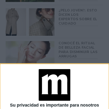
¿PELO JOVEN?: ESTO
DICEN LOS
EXPERTOS SOBRE EL
CUIDADO
CONOCÉ EL RITUAL
DE BELLEZA FACIAL
PARA DISMINUIR LAS
ARRUGAS
at Clara Ballester
Su privacidad es importante para nosotros
GALERÍA DE IMÁGENES