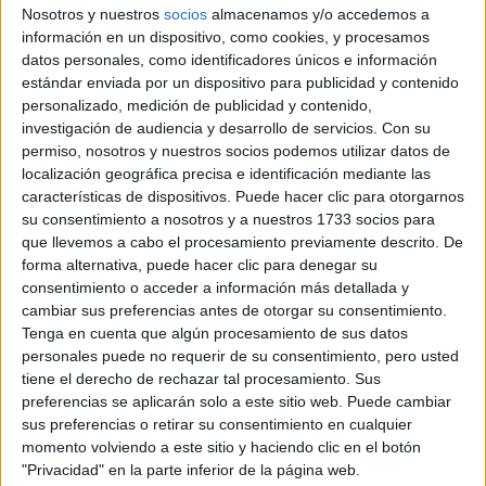
Nosotros y nuestros
socios
almacenamos y/o accedemos a
información en un dispositivo, como cookies, y procesamos
datos personales, como identificadores únicos e información
estándar enviada por un dispositivo para publicidad y contenido
personalizado, medición de publicidad y contenido,
investigación de audiencia y desarrollo de servicios.
Con su
permiso, nosotros y nuestros socios podemos utilizar datos de
localización geográfica precisa e identificación mediante las
características de dispositivos. Puede hacer clic para otorgarnos
su consentimiento a nosotros y a nuestros 1733 socios para
Accedé a los beneficios para suscriptores
que llevemos a cabo el procesamiento previamente descrito. De
forma alternativa, puede hacer clic para denegar su
Contenidos exclusivos
consentimiento o acceder a información más detallada y
Sorteos
cambiar sus preferencias antes de otorgar su consentimiento.
Descuentos en publicaciones
Tenga en cuenta que algún procesamiento de sus datos
Participación en los eventos organizados por
personales puede no requerir de su consentimiento, pero usted
Editorial Perfil.
tiene el derecho de rechazar tal procesamiento. Sus
preferencias se aplicarán solo a este sitio web. Puede cambiar
sus preferencias o retirar su consentimiento en cualquier
Suscribite ahora
momento volviendo a este sitio y haciendo clic en el botón
"Privacidad" en la parte inferior de la página web.