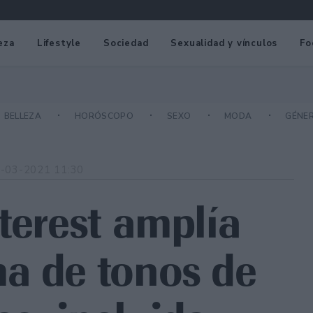
eza
Lifestyle
Sociedad
Sexualidad y vínculos
Fo
BELLEZA
HORÓSCOPO
SEXO
MODA
GÉNE
-03-2021 11:30
terest amplía
a de tonos de