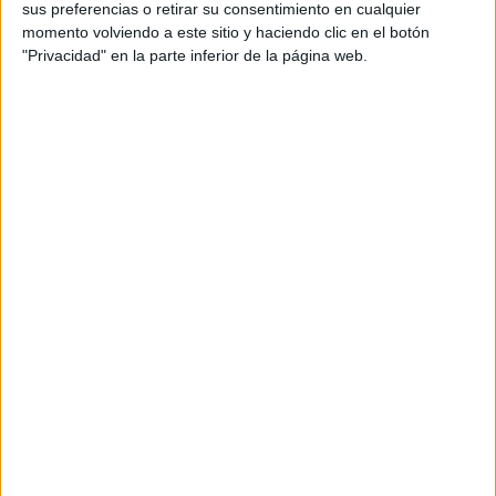
sus preferencias o retirar su consentimiento en cualquier
LLEVAR EL EFECTO
DIFUMINADO QUE
momento volviendo a este sitio y haciendo clic en el botón
SERÁ TENDENCIA EN
"Privacidad" en la parte inferior de la página web.
PRIMAVERA 2026
CONOCÉ LA
TÉCNICA SANDWICH
QUE MÁS HIDRATA Y
REPARA EL PELO