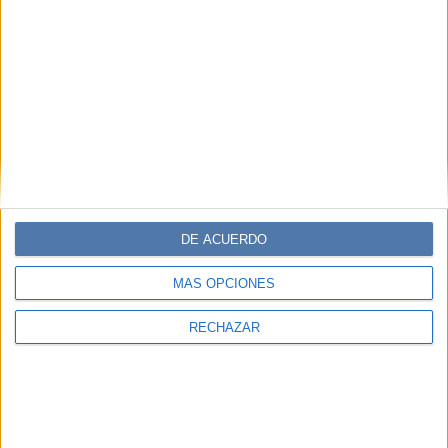
Contenidos exclusivos
Sorteos
Descuentos en publicaciones
Participación en los eventos organizados por
Editorial Perfil.
Suscribite ahora
DE ACUERDO
COMPARTÍ ESTA NOTA
MÁS OPCIONES
EN ESTA NOTA
RECHAZAR
TEMAS:
BELLEZA
NOVEDADES
ELEGIDOS
CHANEL
MAKE UP