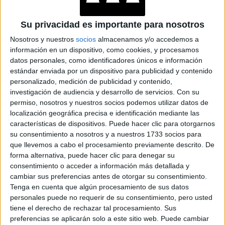
4.Hyalu Filler Complex de Eximia
es un dúo con ácido
hialurónico hidratante y rellenadora gracias a sus activos
Su privacidad es importante para nosotros
con vitamina B5.
Nosotros y nuestros
socios
almacenamos y/o accedemos a
información en un dispositivo, como cookies, y procesamos
TAMBIÉN TE PUEDE INTERESAR
datos personales, como identificadores únicos e información
estándar enviada por un dispositivo para publicidad y contenido
¿PELO JOVEN?: ESTO
personalizado, medición de publicidad y contenido,
DICEN LOS
investigación de audiencia y desarrollo de servicios.
Con su
EXPERTOS SOBRE EL
permiso, nosotros y nuestros socios podemos utilizar datos de
CUIDADO
localización geográfica precisa e identificación mediante las
características de dispositivos. Puede hacer clic para otorgarnos
su consentimiento a nosotros y a nuestros 1733 socios para
que llevemos a cabo el procesamiento previamente descrito. De
CONOCÉ EL RITUAL
DE BELLEZA FACIAL
forma alternativa, puede hacer clic para denegar su
PARA DISMINUIR LAS
consentimiento o acceder a información más detallada y
ARRUGAS
cambiar sus preferencias antes de otorgar su consentimiento.
Tenga en cuenta que algún procesamiento de sus datos
personales puede no requerir de su consentimiento, pero usted
tiene el derecho de rechazar tal procesamiento. Sus
MANICURA AURA: 5
preferencias se aplicarán solo a este sitio web. Puede cambiar
DISEÑOS PARA