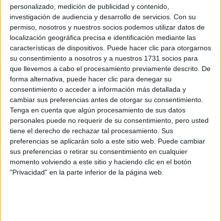
personalizado, medición de publicidad y contenido,
elegimos tres de ellos:
barberías. Desde la redacción
investigación de audiencia y desarrollo de servicios.
Con su
permiso, nosotros y nuestros socios podemos utilizar datos de
Cleansing Bar.
Un jabón, o limpiador de uso diario
localización geográfica precisa e identificación mediante las
para todo uso. Sí, para cuerpo y para pelo, ideal para
características de dispositivos. Puede hacer clic para otorgarnos
su consentimiento a nosotros y a nuestros 1731 socios para
ese cuidado multipropósito (y más sustentable).
que llevemos a cabo el procesamiento previamente descrito. De
Dry Clay
. Cera de efecto seco que logra un
forma alternativa, puede hacer clic para denegar su
importante volumen y deja una suave fragancia
consentimiento o acceder a información más detallada y
amaderada.
cambiar sus preferencias antes de otorgar su consentimiento.
Grooming Spray.
Fijador en spray que logra un
Tenga en cuenta que algún procesamiento de sus datos
personales puede no requerir de su consentimiento, pero usted
acabado súper suave.
tiene el derecho de rechazar tal procesamiento. Sus
preferencias se aplicarán solo a este sitio web. Puede cambiar
sus preferencias o retirar su consentimiento en cualquier
momento volviendo a este sitio y haciendo clic en el botón
at Redacción Marie Claire
"Privacidad" en la parte inferior de la página web.
GALERÍA DE IMÁGENES