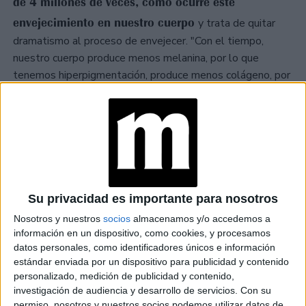
de 4 millones de veces, cómo ocurre este
envejecimiento en nuestro cuerpo
y trata de quitar
dramatismo al proceso de envejecer. "Con el tiempo,
nuestro cuerpo produce menos melanina, por lo que
tenemos hiperpigmentación, produce menos colágeno, por
lo que la piel se adelgaza y aparecen las arrugas...",
detalla de manera didáctica. "Es importante recordar que
es un proceso natural y no algo malo", les recuerda a sus
seguidores.
TAMBIÉN TE PUEDE INTERESAR
Su privacidad es importante para nosotros
CEPILLO DE
ROMERO: CÓMO
Nosotros y nuestros
socios
almacenamos y/o accedemos a
HACER ESTA
información en un dispositivo, como cookies, y procesamos
HERRAMIENTA QUE
datos personales, como identificadores únicos e información
ES FUROR EN
estándar enviada por un dispositivo para publicidad y contenido
TIKTOK Y QUE
personalizado, medición de publicidad y contenido,
FAVORECE EL
investigación de audiencia y desarrollo de servicios.
Con su
CRECIMIENTO DEL
PELO
permiso, nosotros y nuestros socios podemos utilizar datos de