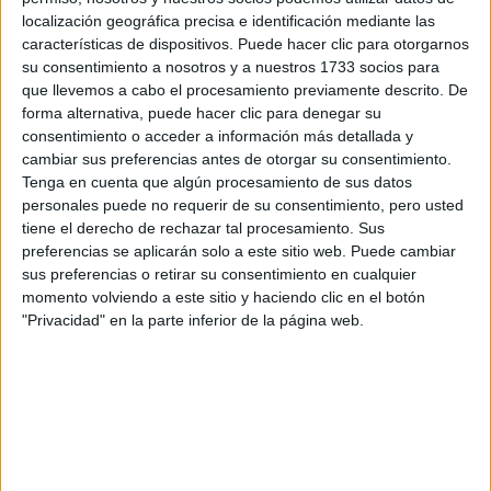
localización geográfica precisa e identificación mediante las
EL PEINADO VIRAL
características de dispositivos. Puede hacer clic para otorgarnos
QUE ES TENDENCIA
su consentimiento a nosotros y a nuestros 1733 socios para
PARA LAS CHICAS
que llevemos a cabo el procesamiento previamente descrito. De
CON PELO CORTO
forma alternativa, puede hacer clic para denegar su
consentimiento o acceder a información más detallada y
cambiar sus preferencias antes de otorgar su consentimiento.
Tenga en cuenta que algún procesamiento de sus datos
personales puede no requerir de su consentimiento, pero usted
A juzgar por los comentarios en el video, el mensaje
tiene el derecho de rechazar tal procesamiento. Sus
parece no haber sido bien comprendido. Los internautas
preferencias se aplicarán solo a este sitio web. Puede cambiar
"¿A qué edad podré hacerme
solo preguntan una cosa:
sus preferencias o retirar su consentimiento en cualquier
momento volviendo a este sitio y haciendo clic en el botón
mi lifting?"
"Privacidad" en la parte inferior de la página web.
Fuente:
Marie Claire France