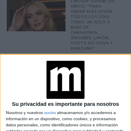
LINDSAY LOHAN (39
AÑOS): "PARA
VERME MÁS JOVEN
TODOS LOS DÍAS
TOMO UN JUGO A
BASE DE
ZANAHORIA,
JENGIBRE, LIMÓN,
ACEITE DE OLIVA Y
MANZANA”
Su privacidad es importante para nosotros
Nosotros y nuestros
socios
almacenamos y/o accedemos a
información en un dispositivo, como cookies, y procesamos
datos personales, como identificadores únicos e información
estándar enviada por un dispositivo para publicidad y contenido