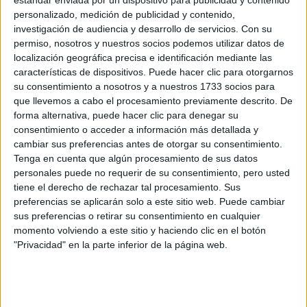
personalizado, medición de publicidad y contenido,
investigación de audiencia y desarrollo de servicios.
Con su
permiso, nosotros y nuestros socios podemos utilizar datos de
localización geográfica precisa e identificación mediante las
características de dispositivos. Puede hacer clic para otorgarnos
su consentimiento a nosotros y a nuestros 1733 socios para
que llevemos a cabo el procesamiento previamente descrito. De
forma alternativa, puede hacer clic para denegar su
consentimiento o acceder a información más detallada y
cambiar sus preferencias antes de otorgar su consentimiento.
Tenga en cuenta que algún procesamiento de sus datos
personales puede no requerir de su consentimiento, pero usted
tiene el derecho de rechazar tal procesamiento. Sus
preferencias se aplicarán solo a este sitio web. Puede cambiar
Esta temporada el furor son los cortes de pelo corto. La
sus preferencias o retirar su consentimiento en cualquier
variedad es infinita y cada estilo es interesante, pero si
momento volviendo a este sitio y haciendo clic en el botón
hablamos de uno que favorece definitivamente hablamos
"Privacidad" en la parte inferior de la página web.
del corte
garcon
. Es un corte clásico y estiloso que no es
tan corto como un Pixie.